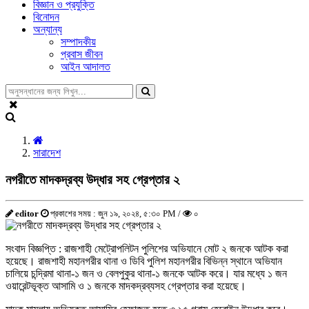
বিজ্ঞান ও প্রযুক্তি
বিনোদন
অন্যান্য
সম্পাদকীয়
প্রবাস জীবন
আইন আদালত
সারাদেশ
নগরীতে মাদকদ্রব্য উদ্ধার সহ গ্রেপ্তার ২
editor
প্রকাশের সময় : জুন ১৯, ২০২৪, ৫:৩০ PM /
০
সংবাদ বিজ্ঞপ্তি : রাজশাহী মেট্রোপলিটন পুলিশের অভিযানে মোট ২ জনকে আটক করা
হয়েছে। রাজশাহী মহানগরীর থানা ও ডিবি পুলিশ মহানগরীর বিভিন্ন স্থানে অভিযান
চালিয়ে চন্দ্রিমা থানা-১ জন ও বেলপুকুর থানা-১ জনকে আটক করে। যার মধ্যে ১ জন
ওয়ারেন্টভূক্ত আসামি ও ১ জনকে মাদকদ্রব্যসহ গ্রেপ্তার করা হয়েছে।