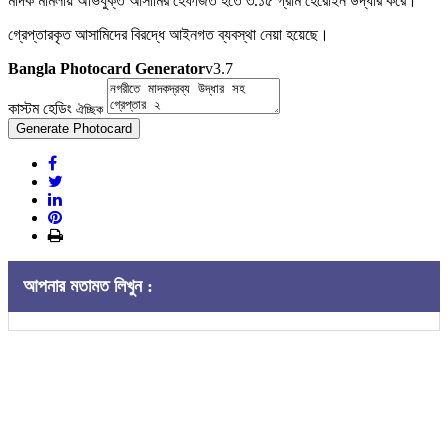
মাদক মামলায় অভিযুক্ত আসামির হেফাজত হতে ৩.১৫ গ্রাম হেরোইন উদ্ধার করে।
গ্রেপ্তারকৃত আসামিদের বিরদ্ধে আইনগত ব্যবস্থা নেয়া হয়েছে।
Bangla Photocard Generator
v3.7
কাস্টম হেডিং
ঐচ্ছিক
Generate Photocard
আপনার মতামত লিখুন :