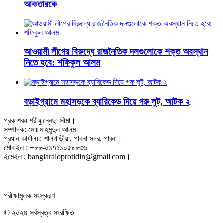
আকতারকে
আওয়ামী লীগের বিরুদ্ধে রাজনৈতিক দলগুলোকে শক্ত অবস্থান
নিতে হবে: শফিকুল আলম
বড়াইগ্রামে মহাসড়কে ব্যারিকেড দিয়ে গরু লুট, আটক ২
প্রকাশকঃ শরীফুন্নেছা সীমা।
সম্পাদক: মোঃ মাহমুদুল আলম
প্রধান কার্যালয়: শালগাড়ীয়া, পাবনা সদর, পাবনা।
মোবাইল : +৮৮-০১৭১১০৫৪৮৩৬
ইমেইল : banglaraloprotidin@gmail.com।
পরীক্ষামুলক সংস্করণ
© ২০২৪ সর্বস্বত্ব সংরক্ষিত