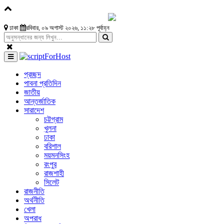
ঢাকা
রবিবার, ০৯ অগাস্ট ২০২৬, ১১:২৮ পূর্বাহ্ন
প্রচ্ছদ
পাবনা প্রতিদিন
জাতীয়
আন্তর্জাতিক
সারাদেশ
চট্টগ্রাম
খুলনা
ঢাকা
বরিশাল
ময়মনসিংহ
রংপুর
রাজশাহী
সিলেট
রাজনীতি
অর্থনীতি
খেলা
অপরাধ