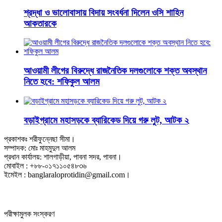
শ্রদ্ধা ও ভালোবাসায় বিদায় সংবর্ধনা দিলেন ওসি শাহিন
আকতারকে
আওয়ামী লীগের বিরুদ্ধে রাজনৈতিক দলগুলোকে শক্ত অবস্থান
নিতে হবে: শফিকুল আলম
বড়াইগ্রামে মহাসড়কে ব্যারিকেড দিয়ে গরু লুট, আটক ২
প্রকাশকঃ শরীফুন্নেছা সীমা।
সম্পাদক: মোঃ মাহমুদুল আলম
প্রধান কার্যালয়: শালগাড়ীয়া, পাবনা সদর, পাবনা।
মোবাইল : +৮৮-০১৭১১০৫৪৮৩৬
ইমেইল : banglaraloprotidin@gmail.com।
পরীক্ষামুলক সংস্করণ