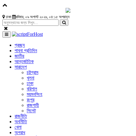
ঢাকা
রবিবার, ০৯ অগাস্ট ২০২৬, ০৪:১৫ অপরাহ্ন
প্রচ্ছদ
পাবনা প্রতিদিন
জাতীয়
আন্তর্জাতিক
সারাদেশ
চট্টগ্রাম
খুলনা
ঢাকা
বরিশাল
ময়মনসিংহ
রংপুর
রাজশাহী
সিলেট
রাজনীতি
অর্থনীতি
খেলা
অপরাধ