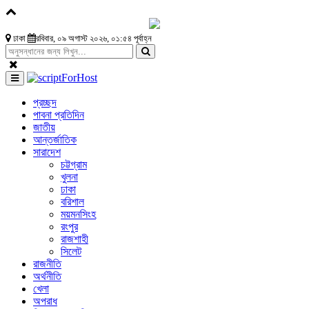
ঢাকা
রবিবার, ০৯ অগাস্ট ২০২৬, ০১:৫৪ পূর্বাহ্ন
প্রচ্ছদ
পাবনা প্রতিদিন
জাতীয়
আন্তর্জাতিক
সারাদেশ
চট্টগ্রাম
খুলনা
ঢাকা
বরিশাল
ময়মনসিংহ
রংপুর
রাজশাহী
সিলেট
রাজনীতি
অর্থনীতি
খেলা
অপরাধ