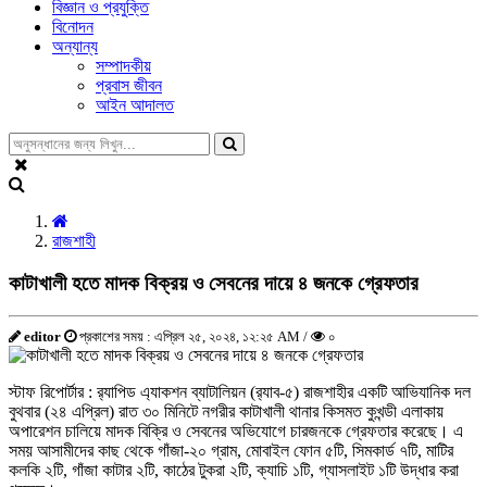
বিজ্ঞান ও প্রযুক্তি
বিনোদন
অন্যান্য
সম্পাদকীয়
প্রবাস জীবন
আইন আদালত
রাজশাহী
কাটাখালী হতে মাদক বিক্রয় ও সেবনের দায়ে ৪ জনকে গ্রেফতার
editor
প্রকাশের সময় : এপ্রিল ২৫, ২০২৪, ১২:২৫ AM /
০
স্টাফ রিপোর্টার : র‌্যাপিড এ্যাকশন ব্যাটালিয়ন (র‌্যাব-৫) রাজশাহীর একটি আভিযানিক দল
বুথবার (২৪ এপ্রিল) রাত ৩০ মিনিটে নগরীর কাটাখালী থানার কিসমত কুখন্ডী এলাকায়
অপারেশন চালিয়ে মাদক বিক্রি ও সেবনের অভিযোগে চারজনকে গ্রেফতার করেছে। এ
সময় আসামীদের কাছ থেকে গাঁজা-২০ গ্রাম, মোবাইল ফোন ৫টি, সিমকার্ড ৭টি, মাটির
কলকি ২টি, গাঁজা কাটার ২টি, কাঠের টুকরা ২টি, ক্যাচি ১টি, গ্যাসলাইট ১টি উদ্ধার করা