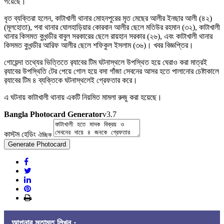
গয়েছে।
ধৃত ব্যক্তিরা হলেন, কাটাখালী থানার মোহনপুরের মৃত মেছের আলীর ইনছার আলী (৪২)
(মূলহোতা), পবা থানার ঘোলহাড়িয়ার কোরবান আলীর ছেলে মতিউর রহমান (৩২), কাটাখালী
থানার কিসমত কুখন্ডীর বাবুল সরকারের ছেলে রায়হান সরকার (২৬), এবং কাটাখালী থানার
কিসমত কুখন্ডীর আরিফ আলীর ছেলে শফিকুল ইসলাম (৩৬)। খবর বিজ্ঞপ্তির।
গোয়েন্দা তথ্যের ভিত্তিতে র‌্যাবের টিম ঘটনাস্থলে উপস্থিত হয়ে ঘেরাও করা মাত্রই
র‌্যাবের উপস্থিতি টের পেয়ে গোল হয়ে বসা গাঁজা সেবনের আসর হতে পালানোর চেষ্টাকালে
র‌্যাবের টিম ৪ ব্যক্তিকে ঘটনাস্থলেই গ্রেফতার করে।
এ ঘটনায় কাটাখালী থানায় একটি নিয়মিত মামলা রুজু করা হয়েছে।
Bangla Photocard Generator
v3.7
কাস্টম হেডিং
ঐচ্ছিক
Generate Photocard
আপনার মতামত লিখুন :