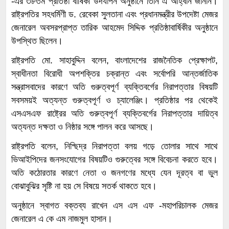
-এর ৩৮তম প্রতিষ্ঠা বার্ষিকী উদযাপন অনুষ্ঠানে তিনি এ আহ্বান জানান।
রাষ্ট্রপতির সহধর্মিণী ড. রেবেকা সুলতানা এবং প্রধানমন্ত্রীর উপদেষ্টা মেজর
জেনারেল অবসরপ্রাপ্ত তারিক আহমেদ সিদ্দিক প্রতিষ্ঠাবার্ষিকীর অনুষ্ঠানে
উপস্থিত ছিলেন।
রাষ্ট্রপতি মো. সাহাবুদ্দিন বলেন, বাংলাদেশের রাজনৈতিক প্রেক্ষাপট,
স্বাধীনতা বিরোধী অপশক্তির চক্রান্ত এবং সর্বোপরি আন্তর্জাতিক
সন্ত্রাসবাদের কারণে অতি গুরুত্বপূর্ণ ব্যক্তিবর্গের নিরাপত্তার বিষয়টি
সবসময়ই অত্যন্ত গুরুত্বপূর্ণ ও চ্যালেঞ্জিং। প্রতিষ্ঠার পর থেকেই
এসএসএফ রাষ্ট্রের অতি গুরুত্বপূর্ণ ব্যক্তিবর্গের নিরাপত্তার দায়িত্ব
অত্যন্ত দক্ষতা ও নিষ্ঠার সঙ্গে পালন করে আসছে।
রাষ্ট্রপতি বলেন, নিশ্ছিদ্র নিরাপত্তা বলয় গড়ে তোলার সাথে সাথে
ভিআইপিদের জনসংযোগের বিষয়টিও গুরুত্বের সঙ্গে বিবেচনা করতে হবে।
অতি কঠোরতার কারণে নেতা ও জনগণের মধ্যে যেন দূরত্ব বা ভুল
বোঝাবুঝির সৃষ্টি না হয় সে বিষয়ে সতর্ক থাকতে হবে।
অনুষ্ঠানে স্বাগত বক্তব্য রাখেন এস এস এফ -মহাপরিচালক মেজর
জেনারেল এ কে এম নাজমুল হাসান।