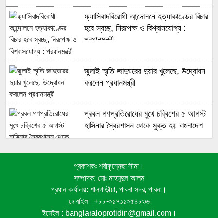
ফ্যাসিবাদবিরোধী আন্দোলনে হত্যাকাণ্ডের বিচার
হবে স্বচ্ছ, নিরপেক্ষ ও বিশ্বাসযোগ্য :
প্রধানমন্ত্রী
জুলাই স্মৃতি জাদুঘরের দুয়ার খুলেছে, উদ্বোধন
করলেন প্রধানমন্ত্রী
প্রবল গণপ্রতিরোধের মুখে চব্বিশের ৫ আগস্ট
হাসিনার স্বৈরশাসন থেকে মুক্ত হয় বাংলাদেশ
প্রকাশকঃ শরীফুন্নেছা সীমা।
জুলাই গণঅভ্যুত্থানে সুপ্রিম কোর্টের
সম্পাদক: মোঃ মাহমুদুল আলম
আইনজীবীদের ঐতিহাসিক ভূমিকা
প্রধান কার্যালয়: শালগাড়ীয়া, পাবনা সদর, পাবনা।
মোবাইল : +৮৮-০১৭১১০৫৪৮৩৬
ইমেইল : banglaraloprotidin@gmail.com।