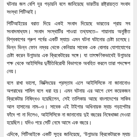
ঘটনার জল বেশি দূর গড়ায়নি বলে জানিয়েছে ভারতীয় রাষ্ট্রায়ত্ত সংবাদ
সংস্থা পিটিআই।
পিটিআইয়ের বরাত দিয়ে একই সংবাদ দিয়েছে ভারতের প্রায় সব
সংবাদমাধ্যম। সংবাদ সংস্থাটির পাওয়া তথ্যমতে– গায়ানায় অনুষ্ঠিত
বিশ্বকাপের গ্রুপ পর্বের একটি ম্যাচে এমন ঘটনা ঘটানোর চেষ্টা চলেছে।
ভিন্ন ভিন্ন ফোন নম্বর থেকে কেনিয়ার সাবেক এক বোলার যোগাযোগের
চেষ্টা করেন উগান্ডার এক ক্রিকেটারের সঙ্গে। যা তাৎক্ষণিকভাবেই উগান্ডার
পক্ষ থেকে আইসিসির দুর্নীতিবিরোধী বিভাগকে অবহিত করলে তারা পদক্ষেপ
নেয়।
বলে রাখা ভালো, ফিক্সিংয়ের প্রস্তাব এলে আইসিসিকে না জানানোও
অপরাধের শামিল বলে ধরা হয়। এমন ঘটনায় এর আগে বেশ কয়েকজন
ক্রিকেটার নিষিদ্ধও হয়েছিলেন, সেই তালিকায় আছে বাংলাদেশের সাকিব
আল হাসানের নাম–ও। সাবেক এই টাইগার অধিনায়ক ম্যাচ গড়াপেটার
ফাঁদে পা না দিলেও, আইসিসিকে না জানানোয় দুই বছরের নিষেধাজ্ঞা দেওয়া
হয়েছিল। যদিও পরে সেটি নেমে আসে এক বছরে।
এদিকে, পিটিআইকে একটি সূত্র জানিয়েছে, ‘উগান্ডার ক্রিকেটারকে ম্যাচ