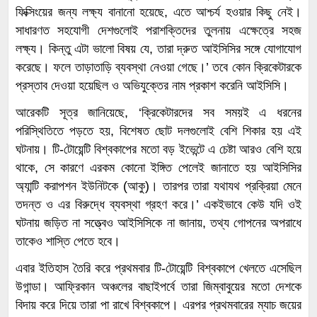
ফিক্সিংয়ের জন্য লক্ষ্য বানানো হয়েছে, এতে আশ্চর্য হওয়ার কিছু নেই।
সাধারণত সহযোগী দেশগুলোই পরাশক্তিদের তুলনায় এক্ষেত্রে সহজ
লক্ষ্য। কিন্তু এটা ভালো বিষয় যে, তারা দ্রুত আইসিসির সঙ্গে যোগাযোগ
করেছে। ফলে তাড়াতাড়ি ব্যবস্থা নেওয়া গেছে।’ তবে কোন ক্রিকেটারকে
প্রস্তাব দেওয়া হয়েছিল ও অভিযুক্তের নাম প্রকাশ করেনি আইসিসি।
আরেকটি সূত্র জানিয়েছে, ‘ক্রিকেটারদের সব সময়ই এ ধরনের
পরিস্থিতিতে পড়তে হয়, বিশেষত ছোট দলগুলোই বেশি শিকার হয় এই
ঘটনায়। টি-টোয়েন্টি বিশ্বকাপের মতো বড় ইভেন্টে এ চেষ্টা আরও বেশি হয়ে
থাকে, সে কারণে এরকম কোনো ইঙ্গিত পেলেই জানাতে হয় আইসিসির
অ্যান্টি করাপশন ইউনিটকে (আকু)। তারপর তারা যথাযথ প্রক্রিয়া মেনে
তদন্ত ও এর বিরুদ্ধে ব্যবস্থা গ্রহণ করে।’ একইভাবে কেউ যদি ওই
ঘটনায় জড়িত না সত্ত্বেও আইসিসিকে না জানায়, তথ্য গোপনের অপরাধে
তাকেও শাস্তি পেতে হবে।
এবার ইতিহাস তৈরি করে প্রথমবার টি-টোয়েন্টি বিশ্বকাপে খেলতে এসেছিল
উগান্ডা। আফ্রিকান অঞ্চলের বাছাইপর্বে তারা জিম্বাবুয়ের মতো দেশকে
বিদায় করে দিয়ে তারা পা রাখে বিশ্বকাপে। এরপর প্রথমবারের ম্যাচ জয়ের