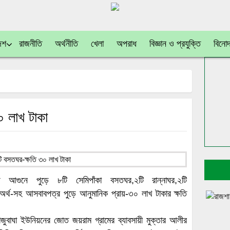
েশ
রাজনীতি
অর্থনীতি
খেলা
অপরাধ
বিজ্ঞান ও প্রযুক্তি
বিনো
০ লাখ টাকা
 আগুনে পুড়ে ৮টি সেমিপাঁকা বসতঘর,২টি রান্নাঘর,২টি
অর্থ-সহ আসবাবপত্র পুড়ে আনুমানিক প্রায়-৩০ লাখ টাকার ক্ষতি
ুবাঘা ইউনিয়নের জোত জয়রাম গ্রামের ব্যাবসায়ী মুক্তার আলীর