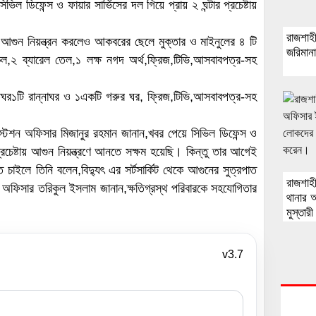
িল ডিফেন্স ও ফায়ার সার্ভিসের দল গিয়ে প্রায় ২ ঘন্টার প্রচেষ্টায়
রাজশাহ
ল আগুন নিয়ন্ত্রন করলেও আকবরের ছেলে মুক্তার ও মাইনুলের ৪ টি
জরিমান
ল,২ ব্যারেল তেল,১ লক্ষ নগদ অর্থ,ফ্রিজ,টিভি,আসবাবপত্র-সহ
তঘর১টি রান্নাঘর ও ১একটি গরুর ঘর, ফ্রিজ,টিভি,আসবাবপত্র-সহ
 স্টেশন অফিসার মিজানুর রহমান জানান,খবর পেয়ে সিভিল ডিফেন্স ও
্রচেষ্টায় আগুন নিয়ন্ত্রণে আনতে সক্ষম হয়েছি। কিন্তু তার আগেই
চাইলে তিনি বলেন,বিদ্যুৎ এর সর্টসার্কিট থেকে আগুনের সুত্রপাত
রাজশাহী
হি অফিসার তরিকুল ইসলাম জানান,ক্ষতিগ্রস্থ পরিবারকে সহযোগিতার
থানার অ
মুস্তার
বিট মি
v3.7