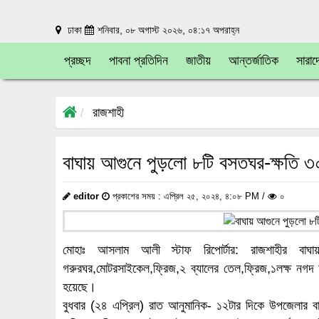
ঢাকা
শনিবার, ০৮ অগাস্ট ২০২৬, ০৪:১৭ অপরাহ্ন
প্রচ্ছদ
পাবনা প্রতিদিন
জাতীয়
আন্তর্জাতিক
সারাদ
রাজশাহী
বাঘায় আগুনে পুড়লো ৮টি বসতঘর-ক্ষতি ৩
editor
প্রকাশের সময় : এপ্রিল ২৫, ২০২৪, ৪:০৮ PM /
০
মোহাঃ আসলাম আলী স্টাফ রিপোর্টার: রাজশাহীর বাঘায়
গরুরঘর,মোটরসাইকেল,ফ্রিজ,২ ব্যালের তেল,ফ্রিজ,১লক্ষ নগদ 
হয়েছে।
বুধবার (২৪ এপ্রিল) রাত আনুমানিক- ১২টার দিকে উপজেলার বাজ