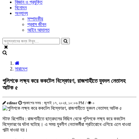
বিজ্ঞান ও প্রযুক্তি
বিনোদন
অন্যান্য
সম্পাদকীয়
প্রবাস জীবন
আইন আদালত
সারাদেশ
পুলিশকে লক্ষ্য করে ককটেল বিস্ফোরণ, রাজশাহীতে যুবদল নেতাসহ
আটক ৫
editor
প্রকাশের সময় : জুলাই ১৭, ২০২৪, ১০:০৬ PM /
০
স্টাফ রিপোর্টার : রাজশাহীতে ছাত্রদলের মিছিল থেকে পুলিশকে লক্ষ্য করে ককটেল
বিস্ফোরণের ঘটনা ঘটেছে। এ সময় যুবলীগ নেতাকর্মীরা প্রতিরোধে এগিয়ে এলে ধাওয়া
পাল্টা ধাওয়া হয়।