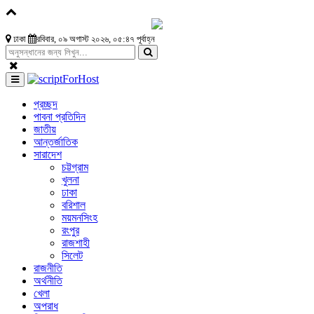
ঢাকা
রবিবার, ০৯ অগাস্ট ২০২৬, ০৫:৪৭ পূর্বাহ্ন
প্রচ্ছদ
পাবনা প্রতিদিন
জাতীয়
আন্তর্জাতিক
সারাদেশ
চট্টগ্রাম
খুলনা
ঢাকা
বরিশাল
ময়মনসিংহ
রংপুর
রাজশাহী
সিলেট
রাজনীতি
অর্থনীতি
খেলা
অপরাধ