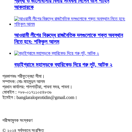
শ্রদ্ধা ও ভালোবাসায় বিদায় সংবর্ধনা দিলেন ওসি শাহিন
আকতারকে
আওয়ামী লীগের বিরুদ্ধে রাজনৈতিক দলগুলোকে শক্ত অবস্থান
নিতে হবে: শফিকুল আলম
বড়াইগ্রামে মহাসড়কে ব্যারিকেড দিয়ে গরু লুট, আটক ২
প্রকাশকঃ শরীফুন্নেছা সীমা।
সম্পাদক: মোঃ মাহমুদুল আলম
প্রধান কার্যালয়: শালগাড়ীয়া, পাবনা সদর, পাবনা।
মোবাইল : +৮৮-০১৭১১০৫৪৮৩৬
ইমেইল : banglaraloprotidin@gmail.com।
পরীক্ষামুলক সংস্করণ
© ২০২৪ সর্বস্বত্ব সংরক্ষিত