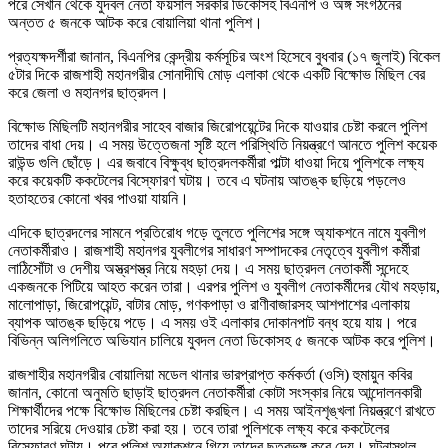
পরে সেখান থেকে যুদবল নেতা ফয়সাল সরকার ডিকোসহ বিএনপি ও অঙ্গ সংগঠনের
অন্তত ৫ জনকে আটক করে বোয়ালিয়া থানা পুলিশ।
প্রত্যক্ষদর্শীরা জানান, বিএনপির কেন্দ্রীয় কর্মসূচির অংশ হিসেবে বুধবার (১৭ জুলাই) বিকেল
৫টার দিকে রাজশাহী মহানগরীর সোনাদীঘি মোড় এলাকা থেকে একটি বিক্ষোভ মিছিল বের
করে জেলা ও মহানগর ছাত্রদল।
বিক্ষোভ মিছিলটি মহানগরীর সাহেব বাজার জিরোপয়েন্টের দিকে যাওয়ার চেষ্টা করলে পুলিশ
তাদের বাধা দেয়। এ সময় উত্তেজনা সৃষ্টি হলে পরিস্থিতি নিয়ন্ত্রণে আনতে পুলিশ কয়েক
রাউন্ড গুলি ছোঁড়ে। এর জবাবে বিক্ষুব্ধ ছাত্রদলকর্মীরা পাল্টা ধাওয়া দিয়ে পুলিশকে লক্ষ্য
করে কয়েকটি ককটেলের বিস্ফোরণ ঘটায়। তবে এ ঘটনায় আতঙ্ক ছড়িয়ে পড়লেও
হতাহতের কোনো খবর পাওয়া যায়নি।
এদিকে ছাত্রদলের সামনে প্রতিরোধ গড়ে তুলতে পুলিশের সঙ্গে অ্যাকশনে নামে যুবলীগ
নেতাকর্মীরাও। রাজশাহী মহানগর যুবলীগের সাধারণ সম্পাদকের নেতৃত্বে যুবলীগ কর্মীরা
লাঠিসোঁটা ও দেশীয় অস্ত্রশস্ত্র নিয়ে মহড়া দেয়। এ সময় ছাত্রদল নেতাকর্মী সন্দেহে
একজনকে পিটিয়ে আহত করেন তারা। এরপর পুলিশ ও যুবলীগ নেতাকর্মীদের যৌথ মহড়ায়,
মালোপাড়া, জিরোপয়েন্ট, বাটার মোড়, গণকপাড়া ও রাণীবাজারসহ আশপাশের এলাকায়
ব্যাপক আতঙ্ক ছড়িয়ে পড়ে। এ সময় ওই এলাকার দোকানপাট বন্ধ হয়ে যায়। পরে
বিভিন্ন অলিগলিতে অভিযান চালিয়ে যুবদল নেতা ডিকোসহ ৫ জনকে আটক করে পুলিশ।
রাজশাহীর মহানগরীর বোয়ালিয়া মডেল থানার ভারপ্রাপ্ত কর্মকর্তা (ওসি) হুমায়ুন কবির
জানান, কোনো অনুমতি ছাড়াই ছাত্রদল নেতাকর্মীরা কোটা সংস্কার নিয়ে আন্দোলনকারী
শিক্ষার্থীদের পক্ষে বিক্ষোভ মিছিলের চেষ্টা করছিল। এ সময় আইনশৃঙ্খলা নিয়ন্ত্রণে রাখতে
তাদের সরিয়ে দেওয়ার চেষ্টা করা হয়। তবে তারা পুলিশকে লক্ষ্য করে ককটেলের
বিস্ফোরণ ঘটায়। পরে পুলিশ অ্যাকশনে গিয়ে তাদের ছত্রভঙ্গ করে দেয়। ঘটনাস্থল