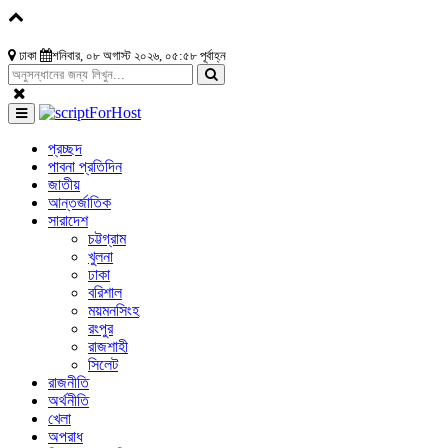
ঢাকা
শনিবার, ০৮ অগাস্ট ২০২৬, ০৫:৫৮ পূর্বাহ্ন
প্রচ্ছদ
পাবনা প্রতিদিন
জাতীয়
আন্তর্জাতিক
সারাদেশ
চট্টগ্রাম
খুলনা
ঢাকা
বরিশাল
ময়মনসিংহ
রংপুর
রাজশাহী
সিলেট
রাজনীতি
অর্থনীতি
খেলা
অপরাধ