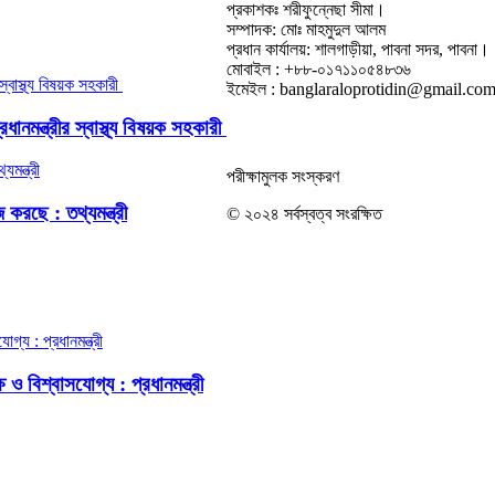
প্রকাশকঃ শরীফুন্নেছা সীমা।
সম্পাদক: মোঃ মাহমুদুল আলম
প্রধান কার্যালয়: শালগাড়ীয়া, পাবনা সদর, পাবনা।
মোবাইল : +৮৮-০১৭১১০৫৪৮৩৬
ইমেইল : banglaraloprotidin@gmail.co
নমন্ত্রীর স্বাস্থ্য বিষয়ক সহকারী
পরীক্ষামুলক সংস্করণ
করছে : তথ্যমন্ত্রী
© ২০২৪ সর্বস্বত্ব সংরক্ষিত
ও বিশ্বাসযোগ্য : প্রধানমন্ত্রী