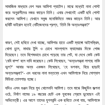
সামাজিক মাধ্যমে বেশ সরব আমিশা প্যাটেল। মাঝে মধ্যেই নানা পোস্ট
করে অনুরাগীদের নজর কাড়েন তিনি। এবার সেখানেই একটি ছবি পোস্ট
করলেন আমিশা। যেখানে সবুজ মনোকিনিতে নজর কাড়েন তিনি। আর
ছবিটি ভাইরাল হতেই নেটিজেনদের প্রশ্ন, ‘তিনি কি অন্তঃসত্ত্বা?’
কারণ, সেই ছবিতে দেখা যাচ্ছে, আমিশার হাতে একটি ম্যাঙ্গো আইসক্রিম,
খোলা চুলে, মাথায় টুপি ও চোখে সানগ্লাসে ক্যামেরার দিকে পোজ
দিয়েছেন। তবে বিশেষভাবে চোখে পড়েছে তার পেট, যা দেখে কেউ কেউ
‘বেবি বাম্প’ বলে দাবি করেছেন। কেউ লিখেছেন, ‘অন্তঃসত্ত্বা লাগছে নাকি
ভুল?’ আবার অন্য একজন লিখেছেন, ‘হে ভগবান, বিয়ে ছাড়াই
অন্তঃসত্ত্বা?’- এদ ধরনের নানা মন্তব্যে এখন আমিশাকে নিয়ে সোশ্যাল
মিডিয়া তোলপাড় হচ্ছে।
যদিও এসব গুঞ্জন নিয়ে মুখ খোলেননি আমিশা। তবে মাঝে কিছুদিন জল্পনা
ওঠে, নির্বাণ নামের ১৯ বছরের ছোট এক যুবকের প্রেমে ডুবেছেন এই
অভিনেত্রী। এর আগে তাদের যুগলবন্দি এক ছবিতে দেখা যায়, আমিশাকে