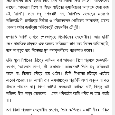
নেটিজেনদের মাঝে ছবিটি নিয়ে বেশ আলোচনা দেখা গেছে। অধিকাংশই
বলছেন, আফরান নিশো ও শিহাব শাহীনের ক্যারিয়ারের অন্যতম সেরা কাজ
এই ‘দাগি’। তবে শুধু দর্শকরাই নন, ‘দাগি’তে মজেছেন এদেশের
অভিনয়শিল্পী, চলচ্চিত্র নির্মাতা ও পরিচালকসহ শোবিজের অনেকেই; তাদের
একজন পর্দার জনপ্রিয় অভিনেত্রী মেহজাবীন চৌধুরী।
সম্প্রতি ‘দাগি’ দেখতে প্রেক্ষাগৃহে গিয়েছিলেন মেহজাবীন। আর ছবিটি
দেখে সামাজিক মাধ্যমে এক অনন্য অভিজ্ঞতা ভাগ করে নিলেন অভিনেত্রী;
সঙ্গে আপ্লুত হয়ে সিনেমার মূল কলাকুশলীদের প্রশংসাও করেন।
ছবির মূলে নিশানের চরিত্রে অভিনয় করা আফরান নিশো প্রসঙ্গে মেহজাবীন
লেখেন, ‘আফরান নিশো, কী অসাধারণ অভিনেতা! তিনি শুধু অভিনয়ই
করেন না, নিজেই চরিত্র হয়ে ওঠেন। তিনি নিশানের চরিত্রে এতটাই
আবেগ এনেছেন যে আপনি তার অসহায়ত্বের প্রতিটি অংশ অনুভব না করে
থাকতে পারবেন না। নিশো ভাইয়া সবসময়ই দুর্দান্ত বটে, কিন্তু এই
অভিনয় ছিল অন্য লেভেলের। এমন পরিবর্তনে আমি গর্বিত না হয়ে পারছি
না।’
তমা মির্জা প্রসঙ্গে মেহজাবীন লেখেন, ‘তার অভিনয়ে একটি নীরব শক্তি