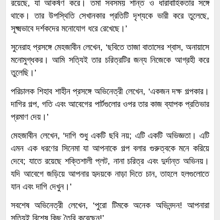
রয়েছে, যা আকর্ষণ করে। তমা সবসময় শান্ত ও ধারাবাহিকতার সঙ্গে
থাকে। তার উপস্থিতি সেখানকার প্রতিটি দৃশ্যকে ভারী করে তুলেছে,
সূক্ষ্মভাবে দর্শকদের মনোযোগ ধরে রেখেছে।’
সুনেরাহ প্রসঙ্গে মেহজাবীন লেখেন, ‘ছবিতে তাজা বাতাসের শ্বাস, অনায়াসে
মনোমুগ্ধকর। আমি সত্যিই তার চরিত্রটির জন্য নিজেকে আগ্রহী করে
তুলেছি।’
পরিচালক শিহাব শাহীন প্রসঙ্গে অভিনেত্রী লেখেন, ‘একজন দক্ষ গল্পকার।
দাগির গল্প, গতি এবং আবেগের পার্টগুলোর ওপর তার কাজ ব্যাপক প্রতিভার
প্রমাণ দেয়।’
মেহজাবীন লেখেন, ‘দাগি শুধু একটি ছবি নয়; এটি একটি অভিজ্ঞতা। এটি
এমন এক ধরণের সিনেমা যা আপনাকে গল্প বলার গুরুত্বকে মনে করিয়ে
দেবে; যাতে রয়েছে শক্তিশালী প্লট, নানা চরিত্র এবং দুর্দান্ত অভিনয়।
যদি আবেগে জড়িয়ে আপনার হৃদয়কে নাড়া দিতে চান, তাহলে হলগুলোতে
যান এবং দাগি দেখুন।’
সবশেষ অভিনেত্রী লেখেন, ‘পুরো টিমকে অনেক অভিনন্দন! আপনারা
সত্যিই বিশেষ কিছু তৈরি করেছেন!’