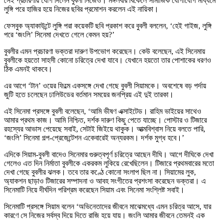
সেই প্রচারণায় যোগ দিলেন বুবলী নিজেও। মঙ্গলবার বিকেলে সামাজিক যোগাযোগ মাধ্যমে
লুঙ্গি পরে হাজির হয়ে নিজের ছবির প্রমোশন করলেন এই নায়িকা।
ফেসবুক অ্যাকাউন্টে লুঙ্গি পরা কয়েকটি ছবি প্রকাশ করে বুবলী বললেন, ‘হেই গাইজ, লুঙ্গি
পরে ‘জংলি’ সিনেমা দেখতে গেলে কেমন হয়?’
বুবলীর এমন প্রচারণা ভক্তরা দারুণ উপভোগ করেছেন। কেউ বলেছেন, এই সিনেমায়
বুবলীকে হয়তো সাহসী কোনো চরিত্রে দেখা যাবে। যেখানে হয়তো তার পোশাকের ধরণও
ঠিক এমনই থাকবে।
এর আগে ‘টান’ ওয়ের ফিল্মে একসঙ্গে দেখা গেছে বুবলী সিয়ামকে। অবশেষে বড় পর্দায়
জুটি হতে চলেছেন ঢালিউডের বর্তমান সময়ের জনপ্রিয় এই দুই তারকা।
এই সিনেমা প্রসঙ্গে বুবলী বলেছেন, ‘আমি ভীষণ এক্সাইটেড। রাহিম ভাইয়ের সাথেও
আমার প্রথম কাজ। আমি নিশ্চিত, দর্শক দারুণ কিছু পেতে যাচ্ছে। পোস্টার ও টিজারে
রহস্যের আভাস পেয়েছে সবাই, সেটাই জিইয়ে থাকুক। আত্মবিশ্বাস নিয়ে বলতে পারি,
‘জংলি’ সিনেমা গল্প-প্রেজেন্টেশন একেবারেই অন্যরকম। দর্শক মুগ্ধ হবে।’
এদিকে সিয়াম-বুবলী বাদেও সিনেমার গুরুত্বপূর্ণ চরিত্রে আছেন দীঘি। আগে দীঘিকে দেখা
গেলেও এত দিন নির্মাতা বুবলীকে একরকম লুকিয়ে রেখেছিলেন। টিজারে প্রথমবারের মতো
দেখা গেছে বুবলীর ঝলক। তবে তার কণ্ঠে কোনো সংলাপ ছিল না। সিয়ামের লুক,
অ্যাকশন ছাড়াও টিজারের সম্পাদনা ও আবহ সংগীতের প্রশংসা করেছেন ভক্তরা। এ
সিনেমাটি নিয়ে দীর্ঘদিন পরিশ্রম করেছেন সিয়াম এবং সিনেমা সংশ্লিষ্ট সবাই।
সিনেমাটি প্রসঙ্গে সিয়াম বলেন ‘অভিনেতাদের জীবনে মাঝেমধ্যে এমন চরিত্র আসে, যার
কারণে সে নিজের সর্বস্ব দিয়ে দিতে রাজি হয়ে যায়। জংলি আমার জীবনে তেমনই এক