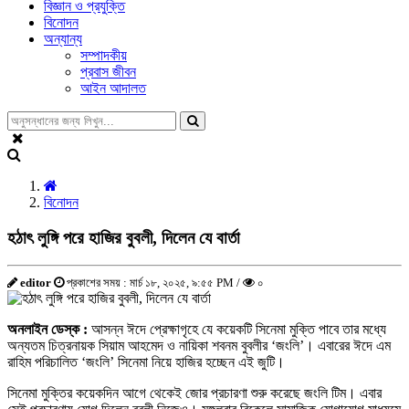
বিজ্ঞান ও প্রযুক্তি
বিনোদন
অন্যান্য
সম্পাদকীয়
প্রবাস জীবন
আইন আদালত
বিনোদন
হঠাৎ লুঙ্গি পরে হাজির বুবলী, দিলেন যে বার্তা
editor
প্রকাশের সময় : মার্চ ১৮, ২০২৫, ৯:৫৫ PM /
০
অনলাইন ডেস্ক :
আসন্ন ঈদে প্রেক্ষাগৃহে যে কয়েকটি সিনেমা মুক্তি পাবে তার মধ্যে
অন্যতম চিত্রনায়ক সিয়াম আহমেদ ও নায়িকা শবনম বুবলীর ‘জংলি’। এবারের ঈদে এম
রাহিম পরিচালিত ‘জংলি’ সিনেমা নিয়ে হাজির হচ্ছেন এই জুটি।
সিনেমা মুক্তির কয়েকদিন আগে থেকেই জোর প্রচারণা শুরু করেছে জংলি টিম। এবার