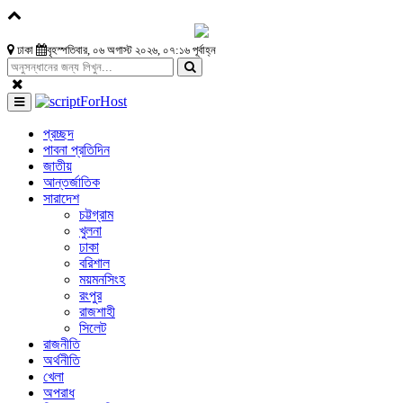
ঢাকা
বৃহস্পতিবার, ০৬ অগাস্ট ২০২৬, ০৭:১৬ পূর্বাহ্ন
প্রচ্ছদ
পাবনা প্রতিদিন
জাতীয়
আন্তর্জাতিক
সারাদেশ
চট্টগ্রাম
খুলনা
ঢাকা
বরিশাল
ময়মনসিংহ
রংপুর
রাজশাহী
সিলেট
রাজনীতি
অর্থনীতি
খেলা
অপরাধ