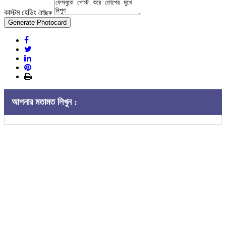
কাস্টম হেডিং
ঐচ্ছিক
Generate Photocard
আপনার মতামত লিখুন :