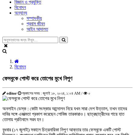
বিজ্ঞান ও প্রযুক্তি
বিনোদন
অন্যান্য
সম্পাদকীয়
প্রবাস জীবন
আইন আদালত
বিনোদন
ফেসবুকে পোস্ট করে তোপের মুখে নিপুণ
editor
প্রকাশের সময় : জুলাই ১৮, ২০২৪, ১:০৪ AM /
০
অনলাইন ডেস্ক : কোটা সংস্কার আন্দোলন নিয়ে যখন সারা দেশ উত্তাল, তখন তাদের
দাবির সঙ্গে একাত্মতা প্রকাশ করেছেন শোবিজ তারকারাও। ছাত্রছাত্রীদের গায়ে হাত
তোলায় প্রতিবাদে সরব হন।
বুধবার (১৭ জুলাই) সকালে চিত্রনায়িকা নিপুণ আক্তার তার ফেসবুকে একটি পোস্ট