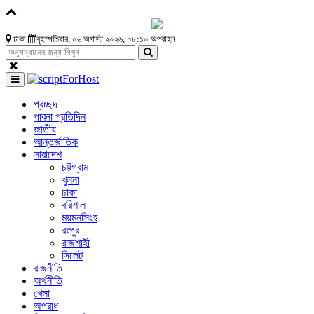
ঢাকা
বৃহস্পতিবার, ০৬ অগাস্ট ২০২৬, ০৮:১০ অপরাহ্ন
প্রচ্ছদ
পাবনা প্রতিদিন
জাতীয়
আন্তর্জাতিক
সারাদেশ
চট্টগ্রাম
খুলনা
ঢাকা
বরিশাল
ময়মনসিংহ
রংপুর
রাজশাহী
সিলেট
রাজনীতি
অর্থনীতি
খেলা
অপরাধ