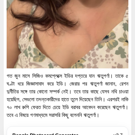
গত জুন মাসে সিজিও কমপ্লেক্সে ইডির দপ্তরে যান ঋতুপর্ণা। তাকে ৫
ঘণ্টা ধরে জিজ্ঞাসাবাদ করে ইডি। জেরার পর ঋতুপর্ণা জানান, রেশন
দুর্নীতির সঙ্গে তার কোনো সম্পর্ক নেই। তবে তার কাছে যেসব নথি চাওয়া
হয়েছিল, সেগুলো তদন্তকারীদের হাতে তুলে দিয়েছেন তিনি। এরপরই নাকি
৭০ লাখ রুপি ফেরত দিতে চেয়ে ইডি বরাবর আবেদন করেছেন ঋতুপর্ণা।
তবে এ বিষয়ে গণমাধ্যমে সরাসরি কিছু বলেননি ঋতুপর্ণা।