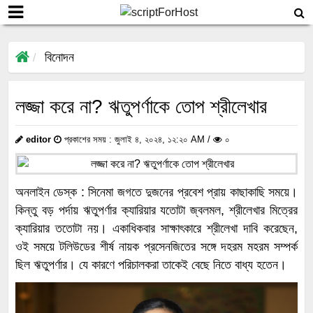
বিনোদন
লজ্জা করে না? ঋতুপর্ণাকে তোপ শ্রীলেখার
editor
প্রকাশের সময় : জুলাই ৪, ২০২৪, ১২:২০ AM /
০
অনলাইন ডেস্ক : সিনেমা জগতে দুজনের প্রবেশ প্রায় কাছাকাছি সময়ে।
কিন্তু বড় পর্দায় ঋতুপর্ণার ক্যারিয়ার যতোটা জ্বলমল, শ্রীলেখার মিত্রের
ক্যারিয়ার ততোটা নয়। একাধিকবার সাক্ষাৎকারে শ্রীলেখা দাবি করেছেন,
ওই সময়ে টলিউডের শীর্ষ নায়ক প্রসেনজিতের সঙ্গে দহরম মহরম সম্পর্ক
ছিল ঋতুপর্ণার। যে কারণে পরিচালকরা তাকেই বেছে নিতে বাধ্য হতেন।