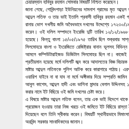
চেয়ারম্যান হাবিবুর রহমান সোমবার বিষয়টি নিশ্চিত করেছেন।
জানা গেছে, গোবিন্দপাড়া ইউনিয়নের দামনাশ গ্রামের মৃত আব্দুল
আব্দুল লতিফ ও তার ভাই ইতালি প্রবাসী হাবিবুর রহমান একই গ
রানার ভোগ দখলীয় জমি অবৈধভাবে দখলের উদ্দেশ্যে ১৭২৩০/১
করেন। ওই দলিল সম্পাদনে ইংরেজি দুটি তারিখ ১২/১২/১৯৬
হয়েছে। কিন্তু বাংলা ১৫/০৫/১৯৭৫ তারিখ ছিল শুক্রবার সাপ
সিলমোহরে বাংলা ও ইংরেজিতে রেজিষ্ট্রার বানান ভূলসহ বিভিন্
আমলে কম্পিউটারাইজড ডিজিটাল সিলমোহর ছিল না। কাজেই এ
প্রতীয়মান হয়েছে মর্মে দলিলটি জব্দ করে আদালতের বিজ্ঞ বিচার
মাষ্টার আব্দুল লতিফকে পুলিশ আটক করে কারাগারে পাঠায়। এরপ
ওয়ারিশ যাইবে না বা যাব না মর্মে অঙ্গীকার দিয়ে সম্প্রতি জাম
আবুল কাশেম, আব্দুল হাদী এবং ভাগিনা মান্দার বেলাল উদ্দিনসহ ১
করার নামে ইট বিছিয়ে ওই জমি দখলের চেষ্টা করে।
এ বিষয়ে মাষ্টার আব্দুল লতিফ বলেন, তার এক ভাই বিদেশে থাকে
প্রয়োজন হওয়ায় তারা নিজ খরচে ওই জমিতে ইট বিছিয়ে রাস্তা ত
দিয়েছেন বলে তিনি স্বীকার করেন। বিষয়টি স্থানীয়ভাবে মিমাংস
অরবিন্দ সরকার সাংবাদিকদের জানান।