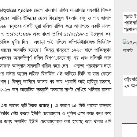
 ছাত্তারের প্রতারক ছেলে দামনাশ দাখিল মাদরাসার সহকারি শিক্ষক
প্রতি 
্রামের আমির উদ্দিনের ছেলে ফিরোজুল ইসলাম রাজু ও শাহ জালাল
প্রাইম
৯৬৮ নম্বরের একটি ভূয়া দলিল দাখিল করে আদালতে একটি মামলা
প্রধানমন
৮ ও ৩১/০১/১৯৬৯ এবং বাংলা তারিখ ১৫/০৫/১৯৭৫ উল্লেখ করা
সহকার
্তাহিক ছুটির দিন। এছাড়া ওই দলিলে কম্পিউটারাইজড ডিজিটাল
ন ধরনের অসঙ্গতি রয়েছে। কিন্তু বাস্ততে ১৯৬৮ সালে পাকিস্তান
তসব অসঙ্গতিপূর্ণ দলিল বিশ^াসযোগ্য নয় এবং দলিলটি জাল
ক মারুফ আল্লাম মামলাটি খারিজ করে দেন। এছাড়া প্রতারনার দায়ে
র মাষ্টার আব্দুল লতিফ বিতর্কিত ওই জমিতে তিনি বা তার কোনো
রাষ্ট্র
িন পান। কিন্তু জামিনে আসার পর তার প্রবাসী ভাই হাবিবুর রহমান,
২০ আগ
৫-১৬ জন ভাড়াটিয়া সন্ত্রাসী ক্ষমতার দাপট দেখিয়ে শনিবার রাস্তা
 এবং তাদের দুটি ট্রাক রয়েছে। এ কারণে ১৫ ফিট প্রস্ত রাস্তার
ৈরির চেষ্টা করলে ইউপি চেয়ারম্যান ও পুলিশ এসে কাজ বন্ধ করে
ার জন্য স্থানীয় ইউপি চেয়ারম্যানকে বলা হয়েছে বলে থানার ওসি