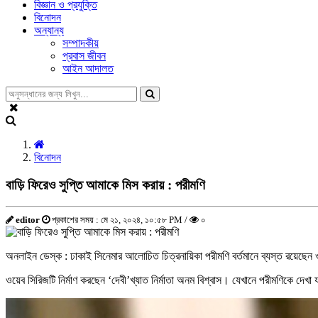
বিজ্ঞান ও প্রযুক্তি
বিনোদন
অন্যান্য
সম্পাদকীয়
প্রবাস জীবন
আইন আদালত
বিনোদন
বাড়ি ফিরেও সুপ্তি আমাকে মিস করায় : পরীমণি
editor
প্রকাশের সময় : মে ২১, ২০২৪, ১০:৫৮ PM /
০
অনলাইন ডেস্ক : ঢাকাই সিনেমার আলোচিত চিত্রনায়িকা পরীমণি বর্তমানে ব্যস্ত রয়েছেন ওটি
ওয়েব সিরিজটি নির্মাণ করছেন ‘দেবী’খ্যাত নির্মাতা অনম বিশ্বাস। যেখানে পরীমণিকে দেখা