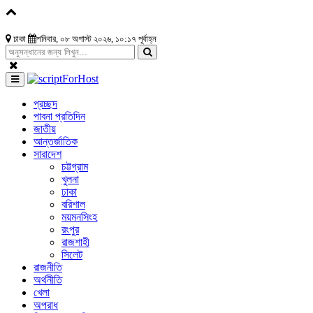
ঢাকা
শনিবার, ০৮ অগাস্ট ২০২৬, ১০:১৭ পূর্বাহ্ন
প্রচ্ছদ
পাবনা প্রতিদিন
জাতীয়
আন্তর্জাতিক
সারাদেশ
চট্টগ্রাম
খুলনা
ঢাকা
বরিশাল
ময়মনসিংহ
রংপুর
রাজশাহী
সিলেট
রাজনীতি
অর্থনীতি
খেলা
অপরাধ