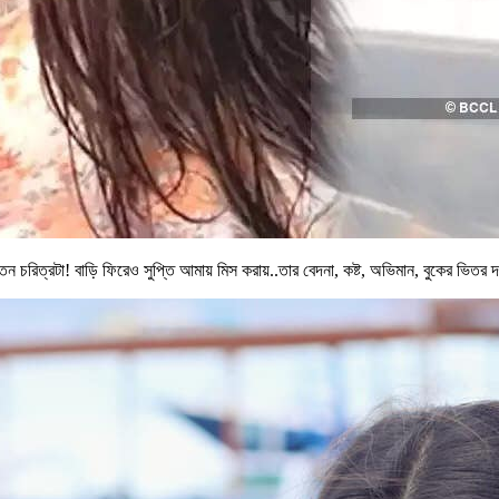
 চরিত্রটা! বাড়ি ফিরেও সুপ্তি আমায় মিস করায়..তার বেদনা, কষ্ট, অভিমান, বুকের ভিত