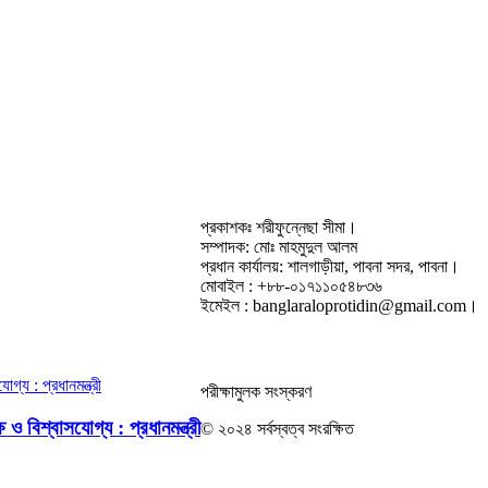
প্রকাশকঃ শরীফুন্নেছা সীমা।
সম্পাদক: মোঃ মাহমুদুল আলম
প্রধান কার্যালয়: শালগাড়ীয়া, পাবনা সদর, পাবনা।
মোবাইল : +৮৮-০১৭১১০৫৪৮৩৬
ইমেইল : banglaraloprotidin@gmail.com।
পরীক্ষামুলক সংস্করণ
ও বিশ্বাসযোগ্য : প্রধানমন্ত্রী
© ২০২৪ সর্বস্বত্ব সংরক্ষিত