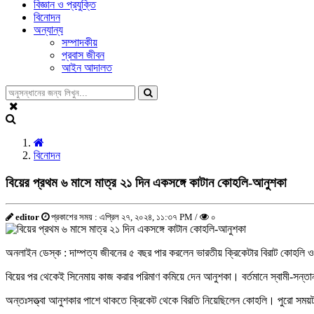
বিজ্ঞান ও প্রযুক্তি
বিনোদন
অন্যান্য
সম্পাদকীয়
প্রবাস জীবন
আইন আদালত
বিনোদন
বিয়ের প্রথম ৬ মাসে মাত্র ২১ দিন একসঙ্গে কাটান কোহলি-আনুশকা
editor
প্রকাশের সময় : এপ্রিল ২৭, ২০২৪, ১১:৩৭ PM /
০
অনলাইন ডেস্ক : দাম্পত্য জীবনের ৫ বছর পার করলেন ভারতীয় ক্রিকেটার বিরাট কোহলি ও
বিয়ের পর থেকেই সিনেমায় কাজ করার পরিমাণ কমিয়ে দেন আনুশকা। বর্তমানে স্বামী-সন্
অন্তঃসত্ত্বা আনুশকার পাশে থাকতে ক্রিকেট থেকে বিরতি নিয়েছিলেন কোহলি। পুরো সময়টা