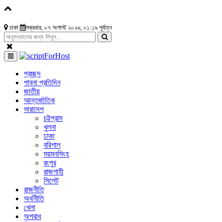
ঢাকা
শুক্রবার, ০৭ অগাস্ট ২০২৬, ০১:১৯ পূর্বাহ্ন
প্রচ্ছদ
পাবনা প্রতিদিন
জাতীয়
আন্তর্জাতিক
সারাদেশ
চট্টগ্রাম
খুলনা
ঢাকা
বরিশাল
ময়মনসিংহ
রংপুর
রাজশাহী
সিলেট
রাজনীতি
অর্থনীতি
খেলা
অপরাধ