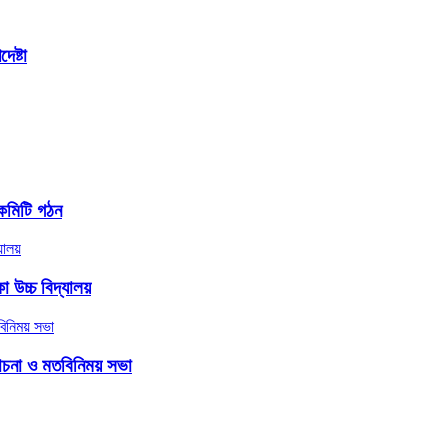
েষ্টা
কমিটি গঠন
 উচ্চ বিদ্যালয়
লোচনা ও মতবিনিময় সভা