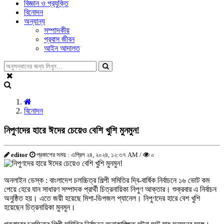
বিজ্ঞান ও প্রযুক্তি
বিনোদন
অন্যান্য
সম্পাদকীয়
প্রবাস জীবন
আইন আদালত
বিনোদন
নিপুণদের হারে ঈদের চেয়েও বেশি খুশি মুনমুন!
editor
প্রকাশের সময় : এপ্রিল ২৪, ২০২৪, ১২:৩৭ AM /
০
অনলাইন ডেস্ক : বাংলাদেশ চলচ্চিত্র শিল্পী সমিতির দ্বি-বার্ষিক নির্বাচনে ১৬ ভোট কম
পেয়ে হেরে যান সাধারণ সম্পাদক প্রার্থী চিত্রনায়িকা নিপুণ আক্তার। শুক্রবার এ নির্বাচন
অনুষ্ঠিত হয়। এতে জয়ী হয়েছে মিশা-ডিপজল প্যানেল। নিপুণদের হারে বেশ খুশি
হয়েছেন চিত্রনায়িকা মুনমুন।