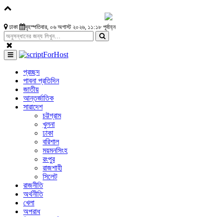
ঢাকা
বৃহস্পতিবার, ০৬ অগাস্ট ২০২৬, ১১:১৮ পূর্বাহ্ন
প্রচ্ছদ
পাবনা প্রতিদিন
জাতীয়
আন্তর্জাতিক
সারাদেশ
চট্টগ্রাম
খুলনা
ঢাকা
বরিশাল
ময়মনসিংহ
রংপুর
রাজশাহী
সিলেট
রাজনীতি
অর্থনীতি
খেলা
অপরাধ