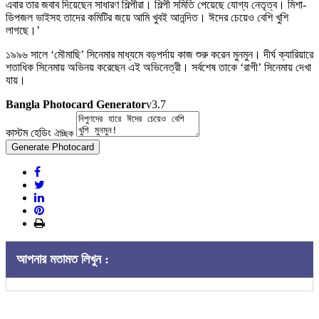
এবার তার জবাব দিয়েছেন সাধারণ শিল্পীরা। শিল্পী সমিতি পেয়েছে যোগ্য নেতৃত্ব। মিশা-
ডিপজল ভাইসহ তাদের কমিটির জয়ে আমি খুবই আনন্দিত। ঈদের চেয়েও বেশি খুশি
লাগছে।’
১৯৯৬ সালে ‘মৌমাছি’ সিনেমার মাধ্যমে বড়পর্দায় কাজ শুরু করেন মুনমুন। দীর্ঘ ক্যারিয়ারে
শতাধিক সিনেমায় অভিনয় করেছেন এই অভিনেত্রী। সর্বশেষ তাকে ‘রাগী’ সিনেমায় দেখা
যায়।
Bangla Photocard Generator
v3.7
কাস্টম হেডিং
ঐচ্ছিক
Generate Photocard
আপনার মতামত লিখুন :