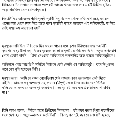
গতবারের চলচ্চিত্র শিল্পী সমিতির নির্বাচনে অনাকাঙ্ক্ষিত ঘটনা ঘটে যায় মুনমুনের সঙ্গে।
নির্বাচনের দিন সাধারণ সম্পাদক পদপ্রার্থী জায়েদ খানের সঙ্গে তার একটি ভিডিও ছড়িয়ে
পড়ে সামাজিক যোগাযোগমাধ্যমে।
বিষয়টি নিয়ে জায়েদের প্রতিদ্বন্দ্বী প্রার্থী নিপুণের পক্ষ থেকে অভিযোগ ওঠে, জায়েদ
খানের কাছ থেকে টাকা নিয়ে হাতে থাকা ভ্যানিটি ব্যাগে ভরেছেন এই অভিনেত্রী; যা নিয়ে
সেই সময় কম আলোচনা হয়নি।
মুনমুনের দাবি ছিল, নির্বাচনের দিন জায়েদ খানের সঙ্গে কুশল বিনিময়ের সময় ভ্যানিটি
ব্যাগের মধ্যে টাকা নয়, নিজের ব্যবহৃত কালো মাস্কটি রেখেছিলেন তিনি। তবুও অভিযোগ
থেকে রেহাই পাননি। ‘টাকা নেওয়ার’ অভিযোগে অসম্মানিত হতে হয়েছে অভিনেত্রীকে।
অভিমানে এবার আর শিল্পী সমিতির নির্বাচনে ভোট দেননি এই অভিনেত্রী। তবে নিপুণদের
হারে বেশ খুশি হয়েছেন তিনি।
মুনমুন বলেন, ‘আমি যে লজ্জা পেয়েছিলাম সেই লজ্জায় এবার ইলেকশনে ভোট দিতে
যাইনি। আমাকে শুধু অপদস্থ নয়, তাদের (নিপুণ) লোক দিয়ে আমার নামে ভিডিও
বানিয়েও অনেকভাবে অপদস্থ করেছিল। সেজন্য দুই বছর ধরে এফডিসিতে পা রাখছি
না।’
তিনি আরও বলেন, ‘নির্বাচন হচ্ছে শিল্পীদের মিলনমেলা। দুই বছর পরপর প্রিয় সহকর্মীদের
সঙ্গে দেখা হয়। আনন্দ-আড্ডায় কাটে দিনটি। কিন্তু গত দুই বছর যে নোংরামি হয়েছে