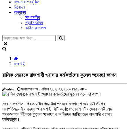
বিজ্ঞান ও প্রযুক্তি
বিনোদন
অন্যান্য
সম্পাদকীয়
প্রবাস জীবন
আইন আদালত
রাজশাহী
রাসিক মেয়রকে রাজশাহী ওয়াসার কর্মকর্তাদের ফুলেল শুভেচ্ছা জ্ঞাপন
editor
প্রকাশের সময় : এপ্রিল ২১, ২০২৪, ৮:৫০ PM /
০
সংবাদ বিজ্ঞপ্তি : প্রতিমন্ত্রীর পদমর্যাদা পাওয়ায় বাংলাদেশ আওয়ামী লীগের
সভাপতিমণ্ডলীর সদস্য ও রাজশাহী সিটি কর্পোরেশনের মাননীয় মেয়র এএইচএম
খায়রুজ্জামান লিটনকে ফুলেল শুভেচ্ছা ও অভিনন্দন জানিয়েছেন রাজশাহী ওয়াসার
কর্মকর্তাবৃন্দ।