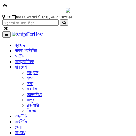
ঢাকা
শুক্রবার, ০৭ অগাস্ট ২০২৬, ০৮:০৪ অপরাহ্ন
প্রচ্ছদ
পাবনা প্রতিদিন
জাতীয়
আন্তর্জাতিক
সারাদেশ
চট্টগ্রাম
খুলনা
ঢাকা
বরিশাল
ময়মনসিংহ
রংপুর
রাজশাহী
সিলেট
রাজনীতি
অর্থনীতি
খেলা
অপরাধ