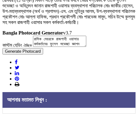
রোববার (২১ এপ্রিল) বিকাল সাড়ে ৩টায় নগর ভবনে মেয়র দপ্তরকক্ষে তাঁকে ফুলেল
শুভেচ্ছা ও অভিনন্দন জানান রাজশাহী ওয়াসার ব্যবস্থাপনা পরিচালক মোঃ জাকীর হোসেন,
উপ-মহাব্যবস্থাপক (অর্থ ও প্রশাসন) এস. এম তুহিনুর আলম, উপ-ব্যবস্থাপনা পরিচালক
প্রকৌশল মোঃ আল্লা হাফিজ, প্রধান প্রকৌশলী মোঃ পারভেজ মামুদ, সচিব উম্মে কুলসুম
সহ সকল রাজশাহী ওয়াসার সকল কর্মকর্তা-কর্মচারী।
Bangla Photocard Generator
v3.7
কাস্টম হেডিং
ঐচ্ছিক
Generate Photocard
আপনার মতামত লিখুন :