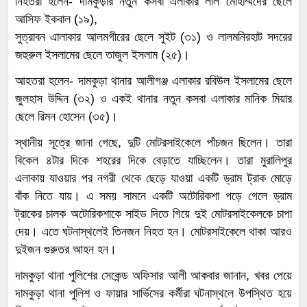
নিহতরা হলেন- দামকুড়ার নতুন কসবা এলাকার লাল মোহাম্মদের ছেলে
আসিফ ইকবাল (১৯),
সুত্রাবন এালাকার আলমগীরের ছেলে সুইট (৩১) ও লালমনিরহাট সদরের
জহুরুল ইসলামের ছেলে তাজুল ইসলাম (২৫)।
আহতরা হলেন- দামকুড়া থানার আলীগঞ্জ এলাকার রবিউল ইসলামের ছেলে
জুলহাস উদ্দিন (৩২) ও একই থানার নতুন কসবা এলাকার মানিক মিয়ার
ছেলে রিমন হোসেন (৩৫)।
স্থানীয় সূত্রে জানা গেছে, দুটি মোটরসাইকেলে পাঁচজন ছিলেন। তারা
বিকেল ৪টার দিকে শহরের দিকে বেড়াতে যাচ্ছিলেন। তারা মুরালিপুর
এলাকায় যাওয়ার পর নগরী থেকে ছেড়ে যাওয়া একটি ড্রাম ট্রাক মোড়ে
বাঁক নিতে যায়। এ সময় সামনে একটি অটোরিকশা পড়ে গেলে ড্রাম
ট্রাকের চালক অটোরিকশাকে সাইড দিতে গিয়ে দুই মোটরসাইকেলকে চাপা
দেয়। এতে ঘটনাস্থলেই তিনজন নিহত হন। মোটরসাইকেলে থাকা আরও
দুইজন গুরুতর আহন হন।
দামকুড়া থানা পুলিশের সেকেন্ড অফিসার আলী আকবার জানান, খবর পেয়ে
দামকুড়া থানা পুলিশ ও ফায়ার সার্ভিসের কর্মীরা ঘটনাস্থলে উপস্থিত হয়ে