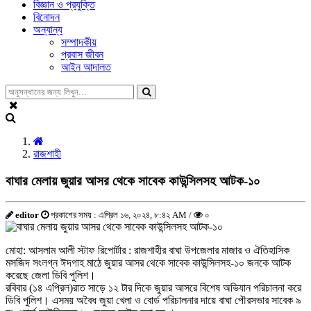
বিজ্ঞান ও প্রযুক্তি
বিনোদন
অন্যান্য
সম্পাদকীয়
প্রবাস জীবন
আইন আদালত
রাজশাহী
বাঘার মেলায় জুয়ার আসর থেকে সাবেক কাউন্সিলসহ আটক-১০
editor
প্রকাশের সময় : এপ্রিল ১৬, ২০২৪, ৮:৪২ AM /
০
মোহা: আসলাম আলী স্টাফ রিপোর্টার : রাজশাহীর বাঘা উপজেলার মাজার ও ঐতিহাসিক
মসজিদ সংলগ্ন ঈদগাহ মাঠে জুয়ার আসর থেকে সাবেক কাউন্সিলসহ-১০ জনকে আটক
করেছে জেলা ডিবি পুলিশ।
রবিবার (১৪ এপ্রিল)রাত সাড়ে ১২ টার দিকে জুয়ার আসরে বিশেষ অভিযান পরিচালনা করে
ডিবি পুলিশ। এসময় অবৈধ জুয়া খেলা ও বোর্ড পরিচালনার দায়ে বাঘা পৌরসভার সাবেক ৯