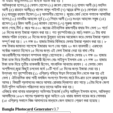
নং ওয়ার্ড কাউন্সিলসহ-১০ জনকে আটক করা হয় ।
আটককৃতরা হলেন,(১) বেলাল হোসেন (২) রুবেল হোসেন (৩) হাসান আলী (৪) মহসিন
আলী (৫) রায়হান আলী(৬) খালেদ মাসুদ পাইলট (৭) আব্দুর রশিদ (৮) মোশারফ হোসেন
(৯) মাহবুবুর রহমান হিমেল (১০) আলমগীর হোসেন। জুয়ার বোর্ড থেকে পলাতক আসামিরা
হলেন,(১১) তানভীর আহমেদ তূর্য (১২) শিহাব আলী (১৩) মওদুদ আহমেদ সবুজ (১৪)
রাসেল (১৫) রিমন আলী (১৬) জামাল হোসেন (১৭) সুরুজ জামান।
জানা গেছে,দীর্ঘ ৫ বছর পর ৫০০ বছরের ঐতিহাসিক রাজশাহীর বাঘার ঈদ মেলা ১০ শর্তে
১৫ দিনের জন্য ইজারা প্রদান করা হয়। গত বৃহস্পতিবার (৪ মার্চ) সকাল ১১ টায় বাঘা
মাজার শরিফ চত্বরে ১৫ দিনের জন্য উন্মুক্ত ডাকের আয়োজন করে মেলার ইজারা প্রদান
সম্পূর্ণ করা হয়। ২৭ লক্ষ ৪০ হাজার টাকার বিনিময়ে মেলার ইজারা প্রদান করা হয়। ৮
লক্ষ টাকার জামানত সাপেক্ষে ইজারায় অংশ নেয় প্রায় ২০ জন ব্যবসায়ী। এরমধ্যে
সর্বোচ্চ দরদাতা হিসেবে ১৫ দিনের জন্য এই মেলা ইজারা দেয়া হয় বাঘা পৌর
আওয়ামীলীগের সাধারণ সম্পাদক মামুন হোসেনকে। এদিকে মেলার ২৭ লক্ষ ৩০ হাজার
টাকা ডাক দিয়ে দ্বিতীয় ডাককারী ছিলেন মোঃ সাইফুল ইসলাম এবং ২৭ লক্ষ ২০ হাজার
টাকা ডাক দিয়ে তৃতীয় ডাককারী ছিলেন, সাংবাদিক আখতার রহমান। এ মেলায় কোন
অশ্লীলতা,জুয়া কিছুই চলবেনা মর্মে ১০টি শর্তে ১৫ দিনের জন্য ইজারা দেয়া হয়।
উল্লখ্য গত বৃহস্পতিবার (১১ এপ্রিল) পবিত্র ঈদুল ফিতরের দিন থেকে শুরু হয় এই
মেলা। ঐতিহাসিক বাঘা শাহী মসজিদ সংলগ্নে ঈদগাহ মাঠে দিন-রাত চলে রমরমা জুয়ার
আসর। বিষয়টি প্রশাসনের নজরে আসায় রোববার দ্বিবাগত রাত সাড়ে ১২টার দিকে জেলা
ডিবি পুলিশ অভিযান পরিচালনা করে তাদের আটক করা হয়।
এবিষয়ে বাঘা থানার ভারপ্রাপ্ত অফিসার ইনচার্জ (ওসি) আমিনুল ইসলাম বলেন, আটককৃত
আসামীদের ১৮৬৭ সালের প্রকাশ্য জুয়া আইনে ৩/৪ ধারায় মামলা দায়ের করে সোমবার
(১৫ এপ্রিল) সকালে বিজ্ঞ আদালতের মাধ্যমে জেল হাজতে প্রেরণ করা হয়েছে।
Bangla Photocard Generator
v3.7