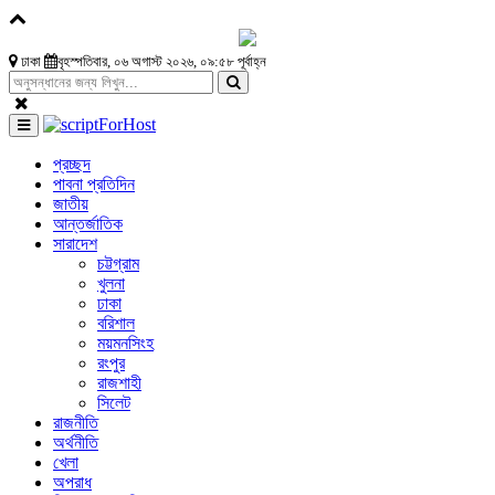
ঢাকা
বৃহস্পতিবার, ০৬ অগাস্ট ২০২৬, ০৯:৫৮ পূর্বাহ্ন
প্রচ্ছদ
পাবনা প্রতিদিন
জাতীয়
আন্তর্জাতিক
সারাদেশ
চট্টগ্রাম
খুলনা
ঢাকা
বরিশাল
ময়মনসিংহ
রংপুর
রাজশাহী
সিলেট
রাজনীতি
অর্থনীতি
খেলা
অপরাধ