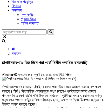
বিজ্ঞান ও প্রযুক্তি
বিনোদন
অন্যান্য
সম্পাদকীয়
প্রবাস জীবন
আইন আদালত
সারাদেশ
চাঁপাইনবাবগঞ্জে তিন দিনে পদ্মা গর্ভে বিলীন শতাধিক বসতবাড়ি
editor
প্রকাশের সময় : জুলাই ১৪, ২০২৪, ৯:৩৫ PM /
০
চাঁপাইনবাবগঞ্জ সংবাদদাতা: চাঁপাইনবাবগঞ্জে পদ্মা নদীর ভাঙন আবারও ভয়াবহ রূপ ধারণ
করেছে। দীর্ঘ ৫ কিলোমিটার এলাকাজুড়ে ভাঙন চললেও প্রতিরোধে কার্যত কোনো
পদক্ষেপ নিতে দেখা যায়নি পানি উন্নয়ন বোর্ডকে। স্থানীয়রা বলছেন, চরাঞ্চলের দরিদ্র
মানুষ যখন শেষ সম্বলটুকু হারিয়ে সর্বস্বান্ত হচ্ছে, তখনও সংশ্লিষ্ট বিভাগের রহস্যজনক
নীরবতা অবাক করেছে তাদের।