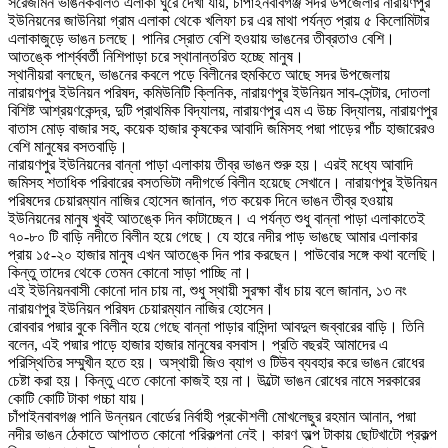
সরেজমিন ভাঙনকবলিত এলাকা ঘুরে দেখা যায়, চাঁপাইনবাবগঞ্জ সদর উপজেলার নারায়ণপুর
ইউনিয়নের জাউনিয়া গ্রাম এলাকা থেকে খলিফা চর এর মাথা পর্যন্ত প্রায় ৫ কিলোমিটার
এলাকাজুড়ে ভাঙন চলছে। পানির স্রোত বেশি হওয়ায় ভাঙনের তীব্রতাও বেশি।
আতঙ্কে পার্শ্ববর্তী নিশিপাড়া চরে স্থানান্তরিত হচ্ছে মানুষ।
স্থানীয়রা বলছেন, ভাঙনের কবলে পড়ে বিলীনের হুমকিতে আছে সদর উপজেলায়
নারায়ণপুর ইউনিয়ন পরিষদ, কমিউনিটি ক্লিনিক, নারায়ণপুর ইউনিয়ন সাব-সেন্টার, দোতলা
বিশিষ্ট আশ্রয়ণকেন্দ্র, দুটি প্রাথমিক বিদ্যালয়, নারায়ণপুর এম এ উচ্চ বিদ্যালয়, নারায়ণপুর
বাতাস মোড় বাজার সহ, কয়েক হাজার কৃষকের আবাদি জমিসহ পদ্মা পাড়ের পাঁচ হাজারেরও
বেশি মানুষের বসতবাড়ি।
নারায়ণপুর ইউনিয়নের বান্না পাড়া এলাকায় তীব্র ভাঙন শুরু হয়। এরই মধ্যে আবাদি
জমিসহ শতাধিক পরিবারের বসতভিটা নদীগর্ভে বিলীন হয়েছে সেখানে। নারায়ণপুর ইউনিয়ন
পরিষদের চেয়ারম্যান নাজির হোসেন জানান, গত কয়েক দিনে ভাঙন তীব্র হওয়ায়
ইউনিয়নের মানুষ খুবই আতঙ্কে দিন কাটাচ্ছেন। এ পর্যন্ত শুধু বান্না পাড়া এলাকাতেই
৭০-৮০ টি বাড়ি নদীতে বিলীন হয়ে গেছে। যে হারে নদীর পাড় ভাঙছে আমার এলাকার
প্রায় ১৫-২০ হাজার মানুষ এখন আতঙ্কে দিন পার করছেন। পাউবোর সঙ্গে কথা বলেছি।
কিন্তু তাদের থেকে তেমন কোনো সাড়া পাচ্ছি না।
এই ইউনিয়নবাসী কোনো দান চায় না, শুধু স্থায়ী সুরক্ষা বাঁধ চায় বলে জানান, ১৩ নং
নারায়ণপুর ইউনিয়ন পরিষদ চেয়ারম্যান নাজির হোসেন।
রোববার পদ্মার বুকে বিলীন হয়ে গেছে বান্না পাড়ার বাসিন্দা আবদুল জব্বারের বাড়ি। তিনি
বলেন, এই পদ্মার পাড়ে হাজার হাজার মানুষের বসবাস। প্রতি বছরই আমাদের এ
পরিস্থিতির সম্মুখীন হতে হয়। অস্থায়ী জিও ব্যাগ ও টিউব ব্যবহার করে ভাঙন রোধের
চেষ্টা করা হয়। কিন্তু এতে কোনো কাজই হয় না। উল্টো ভাঙন রোধের নামে সরকারের
কোটি কোটি টাকা গচ্চা যায়।
চাঁপাইনবাবগঞ্জ পানি উন্নয়ন বোর্ডের নির্বাহী প্রকৌশলী মোখলেছুর রহমান আনান, পদ্মা
নদীর ভাঙন ঠেকাতে আপাতত কোনো পরিকল্পনা নেই। কারণ অল্প টাকায় ছোটখাটো প্রকল্প