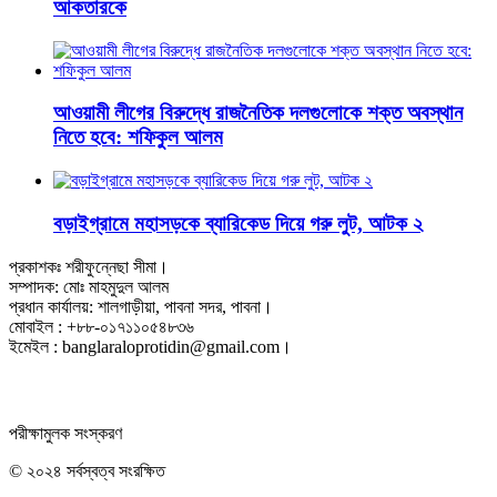
আকতারকে
আওয়ামী লীগের বিরুদ্ধে রাজনৈতিক দলগুলোকে শক্ত অবস্থান
নিতে হবে: শফিকুল আলম
বড়াইগ্রামে মহাসড়কে ব্যারিকেড দিয়ে গরু লুট, আটক ২
প্রকাশকঃ শরীফুন্নেছা সীমা।
সম্পাদক: মোঃ মাহমুদুল আলম
প্রধান কার্যালয়: শালগাড়ীয়া, পাবনা সদর, পাবনা।
মোবাইল : +৮৮-০১৭১১০৫৪৮৩৬
ইমেইল : banglaraloprotidin@gmail.com।
পরীক্ষামুলক সংস্করণ
© ২০২৪ সর্বস্বত্ব সংরক্ষিত