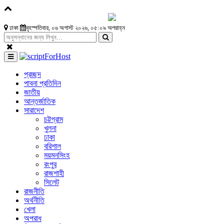
ঢাকা
বৃহস্পতিবার, ০৬ অগাস্ট ২০২৬, ০৫:০৯ অপরাহ্ন
প্রচ্ছদ
পাবনা প্রতিদিন
জাতীয়
আন্তর্জাতিক
সারাদেশ
চট্টগ্রাম
খুলনা
ঢাকা
বরিশাল
ময়মনসিংহ
রংপুর
রাজশাহী
সিলেট
রাজনীতি
অর্থনীতি
খেলা
অপরাধ