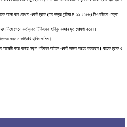
 আসা ধান বোঝায় একটি ট্রাক (যার নম্বর কুষ্টিয়া ট- ১১-১২৮৮) সিএনজিকে ধাক্কা
লেক্সে নিয়ে গেলে কর্তব্যরত চিকিৎসক হাবিবুর রহমান মৃত ঘোষণা করেন।
হতের সন্তান কাইনাথ হাবিব লামিম।
মাত্র আসামী করে থানায় সড়ক পরিবহন আইনে একটি মামলা দায়ের করেছেন। ঘাতক ট্রাক ও