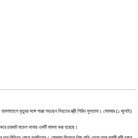
পাতালে মৃত্যুর সঙ্গে পাঞ্জা লড়ছেন নিহতের স্ত্রী শিরিন সুলতানা। সোমবার (১ জুলাই)
ী করে চারঘাট মডেল থানায় একটি মামলা করা হয়েছে।
্ঘদিন ধরে বিভিন্ন রোগে ভুগছিলেন। সোমবার বিকেলে নিজ বাড়ি থেকে তারা স্বামী স্ত্রী দুজন