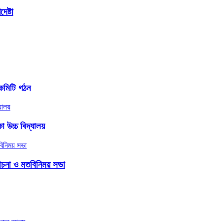
েষ্টা
কমিটি গঠন
 উচ্চ বিদ্যালয়
লোচনা ও মতবিনিময় সভা