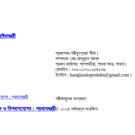
রমন্ত্রী
প্রকাশকঃ শরীফুন্নেছা সীমা।
সম্পাদক: মোঃ মাহমুদুল আলম
প্রধান কার্যালয়: শালগাড়ীয়া, পাবনা সদর, পাবনা।
মোবাইল : +৮৮-০১৭১১০৫৪৮৩৬
ইমেইল : banglaraloprotidin@gmail.com।
পরীক্ষামুলক সংস্করণ
ও বিশ্বাসযোগ্য : প্রধানমন্ত্রী
© ২০২৪ সর্বস্বত্ব সংরক্ষিত