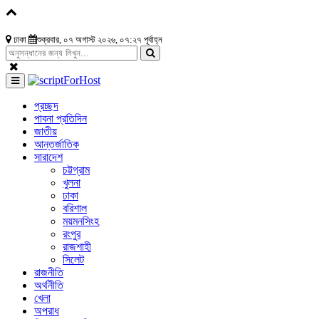
ঢাকা
শুক্রবার, ০৭ অগাস্ট ২০২৬, ০৭:২৭ পূর্বাহ্ন
প্রচ্ছদ
পাবনা প্রতিদিন
জাতীয়
আন্তর্জাতিক
সারাদেশ
চট্টগ্রাম
খুলনা
ঢাকা
বরিশাল
ময়মনসিংহ
রংপুর
রাজশাহী
সিলেট
রাজনীতি
অর্থনীতি
খেলা
অপরাধ