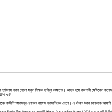
দুর্ঘটনায় প্রাণ গেলো স্কুল শিক্ষক হাবিবুর রহমানের। আহত হয়ে রাজশাহী মেডিকেল কলেজ হাস
্ঘটনা ঘটে।
িয়নের কামীনিগঙ্গারামপুর এলাকার কাসেম প্রামানিকের ছেলে। এ ঘটনায় ট্রাক চালককে আসাম
জেলার মীরগঞ্জ উচ্চ বিদ্যালয়ের সহকারী শিক্ষক হিসেবে কর্মরত ছিলেন। তিনি ও তার স্ত্রী দীর