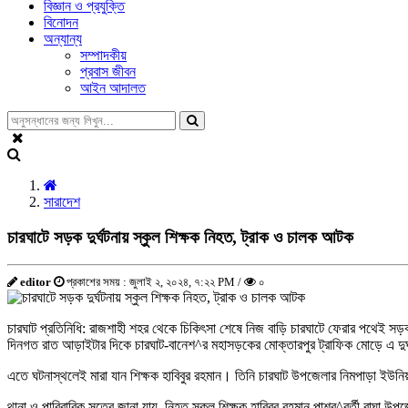
বিজ্ঞান ও প্রযুক্তি
বিনোদন
অন্যান্য
সম্পাদকীয়
প্রবাস জীবন
আইন আদালত
সারাদেশ
চারঘাটে সড়ক দুর্ঘটনায় স্কুল শিক্ষক নিহত, ট্রাক ও চালক আটক
editor
প্রকাশের সময় : জুলাই ২, ২০২৪, ৭:২২ PM /
০
চারঘাট প্রতিনিধি: রাজশাহী শহর থেকে চিকিৎসা শেষে নিজ বাড়ি চারঘাটে ফেরার পথেই সড়ক 
দিনগত রাত আড়াইটার দিকে চারঘাট-বানেশ^র মহাসড়কের মোক্তারপুর ট্রাফিক মোড়ে এ দুর
এতে ঘটনাস্থলেই মারা যান শিক্ষক হাবিবুর রহমান। তিনি চারঘাট উপজেলার নিমপাড়া ইউন
থানা ও পারিবারিক সূত্রে জানা যায়, নিহত স্কুল শিক্ষক হাবিবুর রহমান পাশর্^বর্তী বাঘা উপ