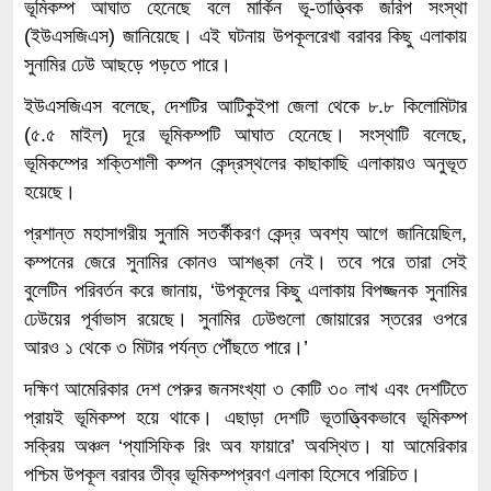
ভূমিকম্প আঘাত হেনেছে বলে মার্কিন ভূ-তাত্ত্বিক জরিপ সংস্থা
(ইউএসজিএস) জানিয়েছে। এই ঘটনায় উপকূলরেখা বরাবর কিছু এলাকায়
সুনামির ঢেউ আছড়ে পড়তে পারে।
ইউএসজিএস বলেছে, দেশটির আটিকুইপা জেলা থেকে ৮.৮ কিলোমিটার
(৫.৫ মাইল) দূরে ভূমিকম্পটি আঘাত হেনেছে। সংস্থাটি বলেছে,
ভূমিকম্পের শক্তিশালী কম্পন কেন্দ্রস্থলের কাছাকাছি এলাকায়ও অনুভূত
হয়েছে।
প্রশান্ত মহাসাগরীয় সুনামি সতর্কীকরণ কেন্দ্র অবশ্য আগে জানিয়েছিল,
কম্পনের জেরে সুনামির কোনও আশঙ্কা নেই। তবে পরে তারা সেই
বুলেটিন পরিবর্তন করে জানায়, ‘উপকূলের কিছু এলাকায় বিপজ্জনক সুনামির
ঢেউয়ের পূর্বাভাস রয়েছে। সুনামির ঢেউগুলো জোয়ারের স্তরের ওপরে
আরও ১ থেকে ৩ মিটার পর্যন্ত পৌঁছতে পারে।’
দক্ষিণ আমেরিকার দেশ পেরুর জনসংখ্যা ৩ কোটি ৩০ লাখ এবং দেশটিতে
প্রায়ই ভূমিকম্প হয়ে থাকে। এছাড়া দেশটি ভূতাত্ত্বিকভাবে ভূমিকম্প
সক্রিয় অঞ্চল ‘প্যাসিফিক রিং অব ফায়ারে’ অবস্থিত। যা আমেরিকার
পশ্চিম উপকূল বরাবর তীব্র ভূমিকম্পপ্রবণ এলাকা হিসেবে পরিচিত।