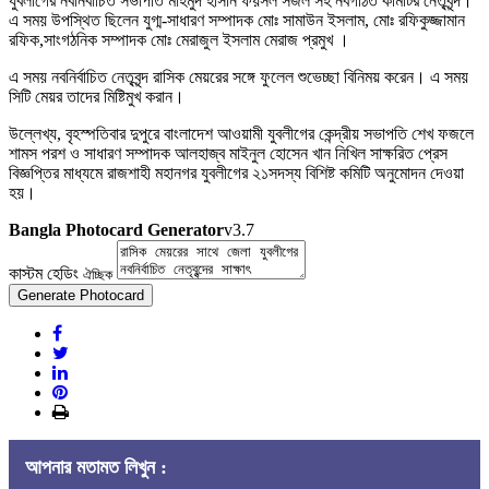
যুবলীগের নবনির্বাচিত সভাপতি মাহমুদ হাসান ফয়সল সজল সহ নবগঠিত কমিটির নেতৃবৃন্দ।
এ সময় উপস্থিত ছিলেন যুগ্ম-সাধারণ সম্পাদক মোঃ সামাউন ইসলাম, মোঃ রফিকুজ্জামান
রফিক,সাংগঠনিক সম্পাদক মোঃ মেরাজুল ইসলাম মেরাজ প্রমুখ ।
এ সময় নবনির্বাচিত নেতৃবৃন্দ রাসিক মেয়রের সঙ্গে ফুলেল শুভেচ্ছা বিনিময় করেন। এ সময়
সিটি মেয়র তাদের মিষ্টিমুখ করান।
উল্লেখ্য, বৃহস্পতিবার দুপুরে বাংলাদেশ আওয়ামী যুবলীগের কেন্দ্রীয় সভাপতি শেখ ফজলে
শামস পরশ ও সাধারণ সম্পাদক আলহাজ্ব মাইনুল হোসেন খান নিখিল সাক্ষরিত প্রেস
বিজ্ঞপ্তির মাধ্যমে রাজশাহী মহানগর যুবলীগের ২১সদস্য বিশিষ্ট কমিটি অনুমোদন দেওয়া
হয়।
Bangla Photocard Generator
v3.7
কাস্টম হেডিং
ঐচ্ছিক
Generate Photocard
আপনার মতামত লিখুন :