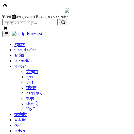
ঢাকা
রবিবার, ০৯ অগাস্ট ২০২৬, ০৪:৩১ অপরাহ্ন
প্রচ্ছদ
পাবনা প্রতিদিন
জাতীয়
আন্তর্জাতিক
সারাদেশ
চট্টগ্রাম
খুলনা
ঢাকা
বরিশাল
ময়মনসিংহ
রংপুর
রাজশাহী
সিলেট
রাজনীতি
অর্থনীতি
খেলা
অপরাধ