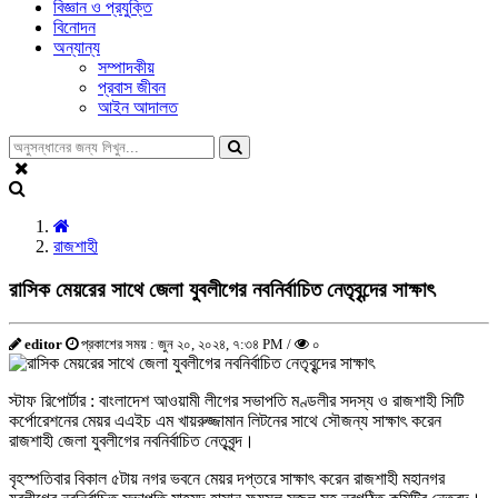
বিজ্ঞান ও প্রযুক্তি
বিনোদন
অন্যান্য
সম্পাদকীয়
প্রবাস জীবন
আইন আদালত
রাজশাহী
রাসিক মেয়রের সাথে জেলা যুবলীগের নবনির্বাচিত নেতৃবৃন্দের সাক্ষাৎ
editor
প্রকাশের সময় : জুন ২০, ২০২৪, ৭:৩৪ PM /
০
স্টাফ রিপোর্টার : বাংলাদেশ আওয়ামী লীগের সভাপতি মণ্ডলীর সদস্য ও রাজশাহী সিটি
কর্পোরেশনের মেয়র এএইচ এম খায়রুজ্জামান লিটনের সাথে সৌজন্য সাক্ষাৎ করেন
রাজশাহী জেলা যুবলীগের নবনির্বাচিত নেতৃবৃন্দ।
বৃহস্পতিবার বিকাল ৫টায় নগর ভবনে মেয়র দপ্তরে সাক্ষাৎ করেন রাজশাহী মহানগর