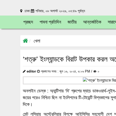
ঢাকা
শনিবার, ০৮ অগাস্ট ২০২৬, ০৩:৪৯ পূর্বাহ্ন
প্রচ্ছদ
পাবনা প্রতিদিন
জাতীয়
আন্তর্জাতিক
সারাদ
খেলা
‘শত্রু’ ইংল্যান্ডকে বিরাট উপকার করল অস্
editor
প্রকাশের সময় : জুন ১৬, ২০২৪, ৬:০৬ PM /
০
অনলাইন ডেস্ক : অ্যান্টিগায় ‘বি’ গ্রুপের ম্যাচে ডাকওয়ার্থ-লুইস
জয়ের পরেও নিশ্চিত ছিল না ইংলিশদের টি-টোয়েন্টি বিশ্বকাপের সুপ
দিকে।
সেন্ট লুসিয়ায় অস্ট্রেলিয়ার বিপক্ষে আইসিসির সহযোগী দেশ স