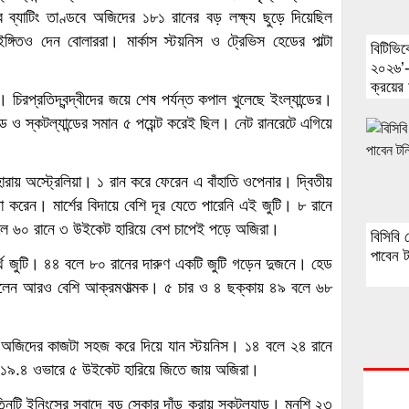
সিদের ব্যাটিং তাণ্ডবে অজিদের ১৮১ রানের বড় লক্ষ্য ছুড়ে দিয়েছিল
গিতও দেন বোলাররা। মার্কাস স্টয়নিস ও ট্রেভিস হেডের পাল্টা
বিটিভিক
২০২৬’-
ক্রয়ের
চিরপ্রতিদ্বন্দ্বীদের জয়ে শেষ পর্যন্ত কপাল খুলেছে ইংল্যান্ডের।
যান্ড ও স্কটল্যান্ডের সমান ৫ পয়েন্ট করেই ছিল। নেট রানরেটে এগিয়ে
হারায় অস্ট্রেলিয়া। ১ রান করে ফেরেন এ বাঁহাতি ওপেনার। দ্বিতীয়
টা করেন। মার্শের বিদায়ে বেশি দূর যেতে পারেনি এই জুটি। ৮ রানে
িরলে ৬০ রানে ৩ উইকেট হারিয়ে বেশ চাপেই পড়ে অজিরা।
বিসিবি
পাবেন ট
্থ জুটি। ৪৪ বলে ৮০ রানের দারুণ একটি জুটি গড়েন দুজনে। হেড
ছিলেন আরও বেশি আক্রমণাত্মক। ৫ চার ও ৪ ছক্কায় ৪৯ বলে ৬৮
ে অজিদের কাজটা সহজ করে দিয়ে যান স্টয়নিস। ১৪ বলে ২৪ রানে
 ১৯.৪ ওভারে ৫ উইকেট হারিয়ে জিতে জায় অজিরা।
তিনটি ইনিংসের সুবাদে বড় স্কোর দাঁড় করায় স্কটল্যান্ড। মুনশি ২৩