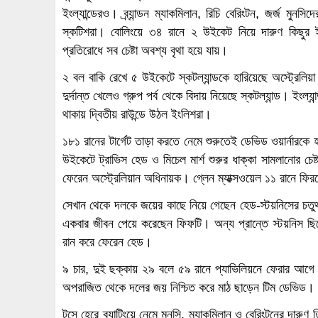
ইংল্যান্ডেরও। ব্র্যান্ডন ম্যাকমিলান, রিচি বেরিংটন, জর্জ মুন
স্কটিশরা। বোলিংয়ে ৩৪ রানে ২ উইকেট নিয়ে দারুণ কিছুর ইঙ্
প্রতিরোধে সব চেষ্টা অবশ্য বৃথা হয়ে যায়।
২ বল বাকি রেখে ৫ উইকেটে স্কটল্যান্ডকে হারিয়েছে অস্ট্রেলিয়া। 
দুর্দান্ত খেলেও গ্রুপ পর্ব থেকে বিদায় নিয়েছে স্কটল্যান্ড। ইংল্
থাকায় দ্বিতীয় রাউন্ডে উঠল ইংলিশরা।
১৮১ রানের টার্গেট তাড়া করতে নেমে শুরুতেই ডেভিড ওয়ার্নারকে 
উইকেটে ট্রাভিস হেড ও মিচেল মার্শ শুরুর ধাক্কা সামলানোর চেষ্
ফেরেন অস্ট্রেলিয়ান অধিনায়ক। গ্লেন ম্যাক্সওয়েল ১১ রানে ফ
সেখান থেকে দলকে জয়ের কাছে নিয়ে গেছেন হেড-স্টয়নিসের চতুর
একবার জীবন পেয়ে করেছেন ফিফটি। অন্য প্রান্তে স্টয়নিস 
রান করে ফেরেন হেড।
৯ চার, দুই ছক্কায় ২৯ বলে ৫৯ রানে প্যাভিলিয়নে ফেরার আগ
অপরাজিত থেকে দলের জয় নিশ্চিত করে মাঠ ছাড়েন টিম ডেভিড।
টসে হেরে ব্যাটিংয়ে নেমে মুনসি, ম্যাকমিলান ও বেরিংটনের দারুণ 