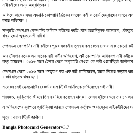
নারীকর্মীদের জন্য অস্বস্তিকর।
অফিসে কাজের সময় এমনকি কোম্পানি বৈঠকের সময়েও কর্মী ও বোর্ড মেম্বারদের সামনে এল
করার অভিযোগ।
সম্প্রতি স্পেসএক্স কোম্পানির অফিসে নারীদের প্রতি যৌন হয়রানিমূলক আলোচনা, কৌতু
বাধ্য হওয়া ভুক্তভোগী নারীরা।
স্পেসএক্স কোম্পানির নারী কর্মীদের পুরুষ সহকর্মীর তুলনায় কম বেতন দেওয়া এবং কোনো
আর টেসলার কয়েক জন সাবেক নারী কর্মীর অভিযোগ, এই কোম্পানির অধিকাংশ নারী কর্মীকে
বাধ্য হয়েছেন। ২০১৬ সালে টেসলা থেকে অব্যাহতি নেওয়া এক নারী ওয়ালস্ট্রিট জার্নালকে
স্পেসএক্স থেকে ২০১৩ সালে পদত্যাগ করা এক নারী জানিয়েছেন, তাকে নিজের সন্তান ধারণ
চাকরি ছাড়তে বাধ্য হন।
মাস্কের সেই সেক্সচ্যাটের রেকর্ড ওয়াল স্ট্রিট জার্নালকে দেখিয়েছেন ওই নারী।
প্রসঙ্গত, ব্যক্তিগত জীবনে তিন বার বিয়ে করেছেন মাস্ক। সেসব স্ত্রীদের ঘরে তার ১০ জ
এ অভিযোগের ব্যাপারে প্রতিক্রিয়া জানতে স্পেসএক্স কর্তৃপক্ষ ও মাস্কের আইনজীবীদে
সূত্র : ওয়াল স্ট্রিট জার্নাল।
Bangla Photocard Generator
v3.7