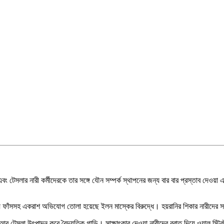
 এবং টেসলার নারী কর্মীদেরকে তার সঙ্গে যৌন সম্পর্ক স্থাপনের জন্য বার বার প্রস্তাব দেওয়
এ তথ্য ফাঁসসহ একরাশ অভিযোগ তোলা হয়েছে ইলন মাস্কের বিরুদ্ধে। হয়রানির শিকার নারীদের সা
করে; আর টেসলা উৎপাদন করে বৈদ্যুতিক গাড়ি। সাক্ষাৎকার দেওয়া নারীদের বরাত দিয়ে ওয়াল স্ট্