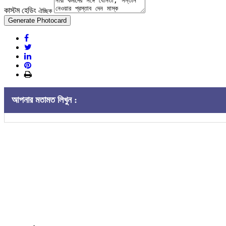
কাস্টম হেডিং
ঐচ্ছিক
Generate Photocard
আপনার মতামত লিখুন :