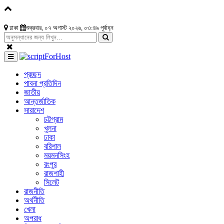
ঢাকা
শুক্রবার, ০৭ অগাস্ট ২০২৬, ০৩:৪৯ পূর্বাহ্ন
প্রচ্ছদ
পাবনা প্রতিদিন
জাতীয়
আন্তর্জাতিক
সারাদেশ
চট্টগ্রাম
খুলনা
ঢাকা
বরিশাল
ময়মনসিংহ
রংপুর
রাজশাহী
সিলেট
রাজনীতি
অর্থনীতি
খেলা
অপরাধ