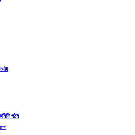
েষ্টা
কমিটি গঠন