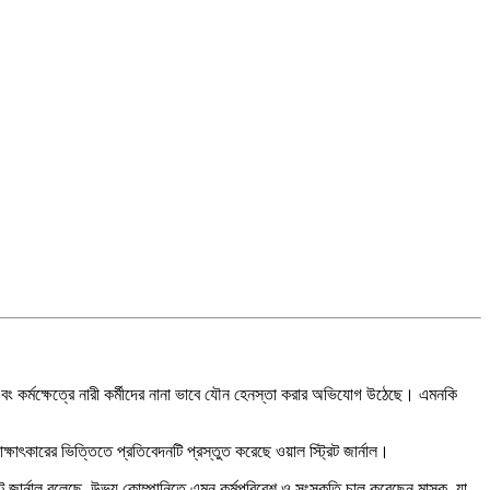
া এবং কর্মক্ষেত্রে নারী কর্মীদের নানা ভাবে যৌন হেনস্তা করার অভিযোগ উঠেছে। এমনকি
ক্ষাৎকারের ভিত্তিতে প্রতিবেদনটি প্রস্তুত করেছে ওয়াল স্ট্রিট জার্নাল।
রিট জার্নাল বলেছে, উভয় কোম্পানিতে এমন কর্মপরিবেশ ও সংস্কৃতি চালু করেছেন মাস্ক, যা