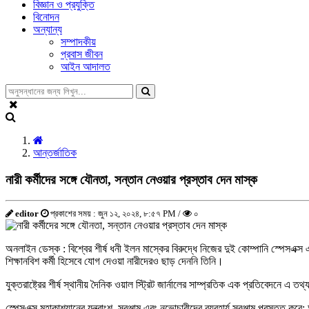
বিজ্ঞান ও প্রযুক্তি
বিনোদন
অন্যান্য
সম্পাদকীয়
প্রবাস জীবন
আইন আদালত
আন্তর্জাতিক
নারী কর্মীদের সঙ্গে যৌনতা, সন্তান নেওয়ার প্রস্তাব দেন মাস্ক
editor
প্রকাশের সময় : জুন ১২, ২০২৪, ৮:৫৭ PM /
০
অনলাইন ডেস্ক : বিশ্বের শীর্ষ ধনী ইলন মাস্কের বিরুদ্ধে নিজের দুই কোম্পানি স্পেসএক্স
শিক্ষানবিশ কর্মী হিসেবে যোগ দেওয়া নারীদেরও ছাড় দেননি তিনি।
যুক্তরাষ্ট্রের শীর্ষ স্থানীয় দৈনিক ওয়াল স্ট্রিট জার্নালের সাম্প্রতিক এক প্রতিবেদনে 
স্পেসএক্স মহাকাশযানের যন্ত্রাংশ, সরঞ্জাম এবং নভোচারীদের ব্যবহার্য সরঞ্জাম প্রস্তুত 