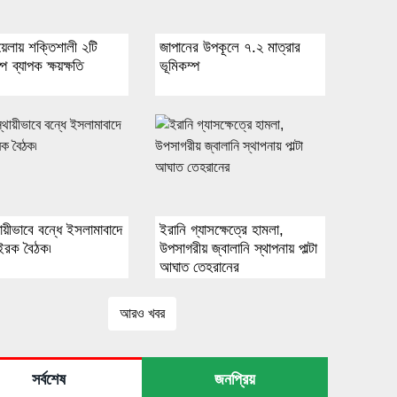
য়েলায় শক্তিশালী ২টি
জাপানের উপকূলে ৭.২ মাত্রার
পে ব্যাপক ক্ষয়ক্ষতি
ভূমিকম্প
্থায়ীভাবে বন্ধে ইসলামাবাদে
ইরানি গ্যাসক্ষেত্রে হামলা,
-ইরক বৈঠক৷
উপসাগরীয় জ্বালানি স্থাপনায় পাল্টা
আঘাত তেহরানের
আরও খবর
সর্বশেষ
জনপ্রিয়