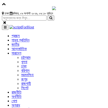
ঢাকা
রবিবার, ০৯ অগাস্ট ২০২৬, ০৬:১৮ পূর্বাহ্ন
প্রচ্ছদ
পাবনা প্রতিদিন
জাতীয়
আন্তর্জাতিক
সারাদেশ
চট্টগ্রাম
খুলনা
ঢাকা
বরিশাল
ময়মনসিংহ
রংপুর
রাজশাহী
সিলেট
রাজনীতি
অর্থনীতি
খেলা
অপরাধ