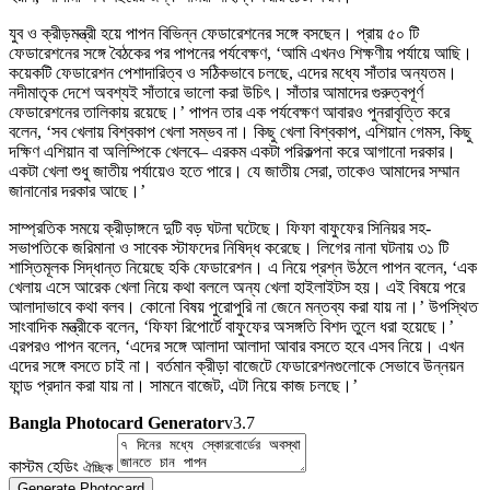
যুব ও ক্রীড়মন্ত্রী হয়ে পাপন বিভিন্ন ফেডারেশনের সঙ্গে বসছেন। প্রায় ৫০ টি
ফেডারেশনের সঙ্গে বৈঠকের পর পাপনের পর্যবেক্ষণ, ‘আমি এখনও শিক্ষণীয় পর্যায়ে আছি।
কয়েকটি ফেডারেশন পেশাদারিত্ব ও সঠিকভাবে চলছে, এদের মধ্যে সাঁতার অন্যতম।
নদীমাতৃক দেশে অবশ্যই সাঁতারে ভালো করা উচিৎ। সাঁতার আমাদের গুরুত্বপূর্ণ
ফেডারেশনের তালিকায় রয়েছে।’ পাপন তার এক পর্যবেক্ষণ আবারও পুনরাবৃত্তি করে
বলেন, ‘সব খেলায় বিশ্বকাপ খেলা সম্ভব না। কিছু খেলা বিশ্বকাপ, এশিয়ান গেমস, কিছু
দক্ষিণ এশিয়ান বা অলিম্পিকে খেলবে– এরকম একটা পরিকল্পনা করে আগানো দরকার।
একটা খেলা শুধু জাতীয় পর্যায়েও হতে পারে। যে জাতীয় সেরা, তাকেও আমাদের সম্মান
জানানোর দরকার আছে।’
সাম্প্রতিক সময়ে ক্রীড়াঙ্গনে দুটি বড় ঘটনা ঘটেছে। ফিফা বাফুফের সিনিয়র সহ-
সভাপতিকে জরিমানা ও সাবেক স্টাফদের নিষিদ্ধ করেছে। লিগের নানা ঘটনায় ৩১ টি
শাস্তিমূলক সিদ্ধান্ত নিয়েছে হকি ফেডারেশন। এ নিয়ে প্রশ্ন উঠলে পাপন বলেন, ‘এক
খেলায় এসে আরেক খেলা নিয়ে কথা বললে অন্য খেলা হাইলাইটস হয়। এই বিষয়ে পরে
আলাদাভাবে কথা বলব। কোনো বিষয় পুরোপুরি না জেনে মন্তব্য করা যায় না।’ উপস্থিত
সাংবাদিক মন্ত্রীকে বলেন, ‘ফিফা রিপোর্টে বাফুফের অসঙ্গতি বিশদ তুলে ধরা হয়েছে।’
এরপরও পাপন বলেন, ‘এদের সঙ্গে আলাদা আলাদা আবার বসতে হবে এসব নিয়ে। এখন
এদের সঙ্গে বসতে চাই না। বর্তমান ক্রীড়া বাজেটে ফেডারেশনগুলোকে সেভাবে উন্নয়ন
ফান্ড প্রদান করা যায় না। সামনে বাজেট, এটা নিয়ে কাজ চলছে।’
Bangla Photocard Generator
v3.7
কাস্টম হেডিং
ঐচ্ছিক
Generate Photocard