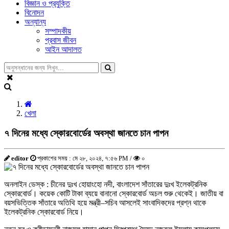
বিজ্ঞান ও প্রযুক্তি
বিনোদন
অন্যান্য
সম্পাদকীয়
প্রবাস জীবন
আইন আদালত
খেলা
৭ দিনের মধ্যে স্কোরবোর্ডের অবস্থা জানতে চান পাপন
editor
প্রকাশের সময় : মে ২৮, ২০২৪, ৭:৫৬ PM /
০
অনলাইন ডেস্ক : চীনের দুঃখ হোয়াংহো নদী, বাংলাদেশ সাঁতারের দুঃখ ইলেকট্রনিক
স্কোরবোর্ড। কয়েক কোটি টাকা ব্যয়ে বানানো স্কোরবোর্ড অচল শুরু থেকেই। জাতীয় বা
বয়সভিত্তিক সাঁতারে অতিথি হয়ে মন্ত্রী–সচিব আসলেই সাংবাদিকদের প্রশ্ন থাকে
ইলেকট্রনিক স্কোরবোর্ড নিয়ে।