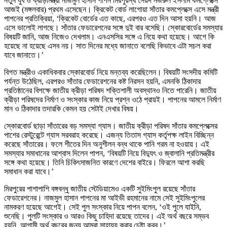
নতুন যুব ও ক্রীড়ামন্ত্রী নাজমুল হাসান পাপন মিরপুরস্থ সৈয়দ নজরুল ইসলাম কমপ্লেক্সে
আজই (মঙ্গলবার) প্রথম এসেছেন। ক্রিকেট বোর্ড লাগোয়া সাঁতার কমপ্লেক্সে এসে মন্ত্রী
পাপনের প্রতিক্রিয়া, ‘ক্রিকেট বোর্ডের এত কাছে, এরপরও এত দিন আসা হয়নি। আজ
এসে ভালোই লাগছে। সাঁতার ফেডারেশনের সঙ্গে দুই বার বসেছি। স্কোরবোর্ডের সমস্যার
বিষয়টি জানি, আজ নিজেও দেখলাম। এনএসসির সঙ্গে এ নিয়ে কথা হয়েছে। আগে কি
হয়েছে না হয়েছে এসব নয়। সাত দিনের মধ্যে জানাতে বলেছি কিভাবে এটা সচল করা
যাবে জানাতে।’
বিগত মন্ত্রীও একাধিকবার স্কোরবোর্ড নিয়ে মন্তব্য করেছিলেন। বিষয়টি সংসদীয় কমিটি
পর্যন্ত উঠেছিল, এরপরও সাঁতার ফেডারেশনের কষ্ট নিরসন হয়নি, এমনকি ঠিকাদার
প্রতিষ্ঠানের বিপক্ষে জাতীয় ক্রীড়া পরিষদ শক্তিশালী অবস্থানও নিতে পারেনি। জাতীয়
ক্রীড়া পরিষদের নির্মাণ ও সংস্কার কাজ নিয়ে প্রশ্ন ওঠে প্রায়ই। পাপনের আমলে নির্মাণ
মান ও ঠিকাদার তদারকি কেমন হয় সেটাই দেখার বিষয়।
স্কোরবোর্ড ছাড়া সাঁতারের বড় সমস্যা গ্যাস। জাতীয় ক্রীড়া পরিষদ সাঁতার কমপ্লেক্সের
পাশের রেস্টুরেন্টে গ্যাস সরবরাহ করেছে। এজন্য তিতাস গ্যাস কর্তৃপক্ষ লাইন বিচ্ছিন্ন
করেছে সাঁতারের। ফলে শীতের দিন অনুশীলন বন্ধ থাকে পানি গরম না হওয়ায়। এই
সমস্যার সমাধানের আশ্বাস দিলেন পাপন, ‘বিষয়টি নিয়ে বিদ্যুৎ ও জ্বালানি প্রতিমন্ত্রীর
সঙ্গে কথা হয়েছে। তিনি চিকিৎসাজনিত কারণে দেশের বাইরে। ফিরলে আশা করছি
সমাধান করা যাবে।’
মিরপুরের পাশাপাশি বঙ্গবন্ধু জাতীয় স্টেডিয়ামেও একটি সুইমিংপুল রয়েছে সাঁতার
ফেডারেশনের। নাজমুল হাসান পাপনের মা আইভী রহমানের নামে সেই সুইমিংপুলের
নামকরণ হয়েছে আগেই। সেই পুল সংস্কার নিয়ে পাপন বলেন, ‘ওই পুলে যাইনি,
শুনেছি। পুলটি সংস্কার ও আরও কিছু চাহিদা রয়েছে তাদের। এই অর্থ বছরে সম্ভব
হয়নি, আগামী অর্থ বছরের জন্য আমরা সাহায্য করার চেষ্টা করব।’