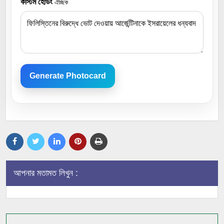
কাস্টম হেডিং
ঐচ্ছিক
Generate Photocard
আপনার মতামত লিখুন :