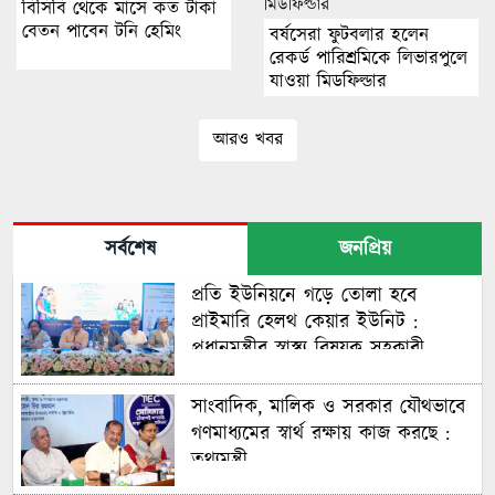
বিসিবি থেকে মাসে কত টাকা
বেতন পাবেন টনি হেমিং
বর্ষসেরা ফুটবলার হলেন
রেকর্ড পারিশ্রমিকে লিভারপুলে
যাওয়া মিডফিল্ডার
আরও খবর
সর্বশেষ
জনপ্রিয়
প্রতি ইউনিয়নে গড়ে তোলা হবে
প্রাইমারি হেলথ কেয়ার ইউনিট :
প্রধানমন্ত্রীর স্বাস্থ্য বিষয়ক সহকারী
সাংবাদিক, মালিক ও সরকার যৌথভাবে
গণমাধ্যমের স্বার্থ রক্ষায় কাজ করছে :
তথ্যমন্ত্রী