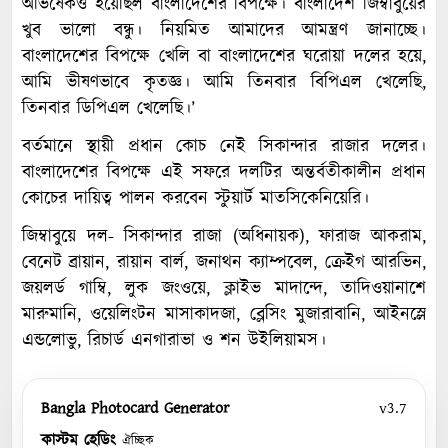
অভিষেকও হয়েছিল বাংলাদেশের বিপক্ষে। বাংলাদেশ জিম্বাবুয়ের
খুব ভালো বন্ধু। নিয়মিত আমাদের আমন্ত্রণ জানাচ্ছে।
বাংলাদেশের বিপক্ষে খেলি বা বাংলাদেশের ঘরোয়া দলের হয়ে,
আমি ভীষণভাবে কৃতজ্ঞ। আমি তিনবার বিপিএল খেলেছি,
তিনবার ডিপিএল খেলেছি।’
বর্তমানে স্থায়ী প্রধান কোচ নেই সিকান্দার রাজার দলের।
বাংলাদেশের বিপক্ষে এই সফরে দলটির অন্তর্বতীকালীন প্রধান
কোচের দায়িত্ব পালন করবেন স্টুয়ার্ট মাতসিকেনিয়েরি।
জিম্বাবুয়ে দল- সিকান্দার রাজা (অধিনায়ক), ফারাজ আকরাম,
বেনেট ব্রায়ান, রায়ান বার্ল, জনাথন ক্যাম্পবেল, ক্রেইগ আরভিন,
জয়লর্ড গাম্বি, লুক জংওয়ে, ক্লাইভ মাদান্দে, তাদিওয়ানাশে
মারুমানি, ওয়েলিংটন মাসাকাদজা, ব্লেসিং মুজারাবানি, আইনস্লে
এন্ডলোভু, রিচার্ড এনগারাভা ও শন উইলিয়ামস।
Bangla Photocard Generator
v3.7
কাস্টম হেডিং
ঐচ্ছিক