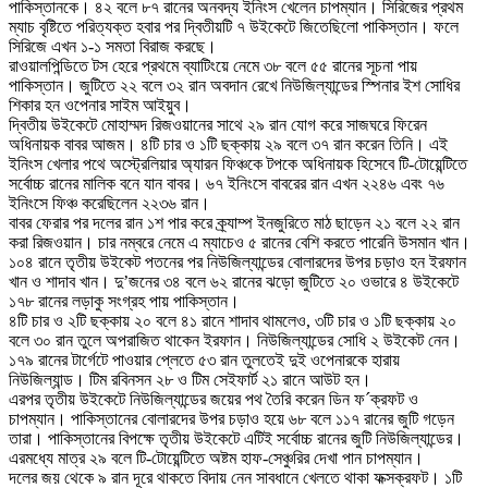
পাকিস্তানকে। ৪২ বলে ৮৭ রানের অনবদ্য ইনিংস খেলেন চাপম্যান। সিরিজের প্রথম
ম্যাচ বৃষ্টিতে পরিত্যক্ত হবার পর দ্বিতীয়টি ৭ উইকেটে জিতেছিলো পাকিস্তান। ফলে
সিরিজে এখন ১-১ সমতা বিরাজ করছে।
রাওয়ালপিন্ডিতে টস হেরে প্রথমে ব্যাটিংয়ে নেমে ৩৮ বলে ৫৫ রানের সূচনা পায়
পাকিস্তান। জুটিতে ২২ বলে ৩২ রান অবদান রেখে নিউজিল্যান্ডের স্পিনার ইশ সোধির
শিকার হন ওপেনার সাইম আইয়ুব।
দ্বিতীয় উইকেটে মোহাম্মদ রিজওয়ানের সাথে ২৯ রান যোগ করে সাজঘরে ফিরেন
অধিনায়ক বাবর আজম। ৪টি চার ও ১টি ছক্কায় ২৯ বলে ৩৭ রান করেন তিনি। এই
ইনিংস খেলার পথে অস্ট্রেলিয়ার অ্যারন ফিঞ্চকে টপকে অধিনায়ক হিসেবে টি-টোয়েন্টিতে
সর্বোচ্চ রানের মালিক বনে যান বাবর। ৬৭ ইনিংসে বাবরের রান এখন ২২৪৬ এবং ৭৬
ইনিংসে ফিঞ্চ করেছিলেন ২২৩৬ রান।
বাবর ফেরার পর দলের রান ১শ পার করে ক্র্যাম্প ইনজুরিতে মাঠ ছাড়েন ২১ বলে ২২ রান
করা রিজওয়ান। চার নম্বরে নেমে এ ম্যাচেও ৫ রানের বেশি করতে পারেনি উসমান খান।
১০৪ রানে তৃতীয় উইকেট পতনের পর নিউজিল্যান্ডের বোলারদের উপর চড়াও হন ইরফান
খান ও শাদাব খান। দু’জনের ৩৪ বলে ৬২ রানের ঝড়ো জুটিতে ২০ ওভারে ৪ উইকেটে
১৭৮ রানের লড়াকু সংগ্রহ পায় পাকিস্তান।
৪টি চার ও ২টি ছক্কায় ২০ বলে ৪১ রানে শাদাব থামলেও, ৩টি চার ও ১টি ছক্কায় ২০
বলে ৩০ রান তুলে অপরাজিত থাকেন ইরফান। নিউজিল্যান্ডের সোধি ২ উইকেট নেন।
১৭৯ রানের টার্গেটে পাওয়ার প্লেতে ৫৩ রান তুলতেই দুই ওপেনারকে হারায়
নিউজিল্যান্ড। টিম রবিনসন ২৮ ও টিম সেইফার্ট ২১ রানে আউট হন।
এরপর তৃতীয় উইকেটে নিউজিল্যান্ডের জয়ের পথ তৈরি করেন ডিন ফ´ক্রফট ও
চাপম্যান। পাকিস্তানের বোলারদের উপর চড়াও হয়ে ৬৮ বলে ১১৭ রানের জুটি গড়েন
তারা। পাকিস্তানের বিপক্ষে তৃতীয় উইকেটে এটিই সর্বোচ্চ রানের জুটি নিউজিল্যান্ডের।
এরমধ্যে মাত্র ২৯ বলে টি-টোয়েন্টিতে অষ্টম হাফ-সেঞ্চুরির দেখা পান চাপম্যান।
দলের জয় থেকে ৯ রান দূরে থাকতে বিদায় নেন সাবধানে খেলতে থাকা ফক্সক্রফট। ১টি