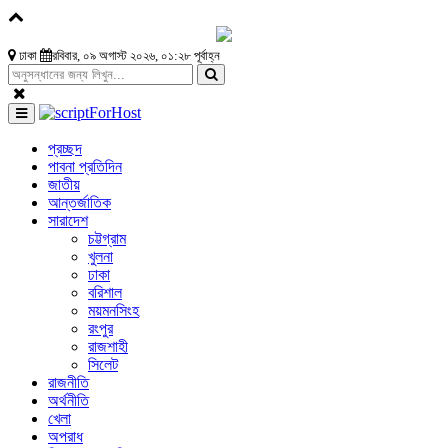
ঢাকা
রবিবার, ০৯ অগাস্ট ২০২৬, ০১:২৮ পূর্বাহ্ন
প্রচ্ছদ
পাবনা প্রতিদিন
জাতীয়
আন্তর্জাতিক
সারাদেশ
চট্টগ্রাম
খুলনা
ঢাকা
বরিশাল
ময়মনসিংহ
রংপুর
রাজশাহী
সিলেট
রাজনীতি
অর্থনীতি
খেলা
অপরাধ