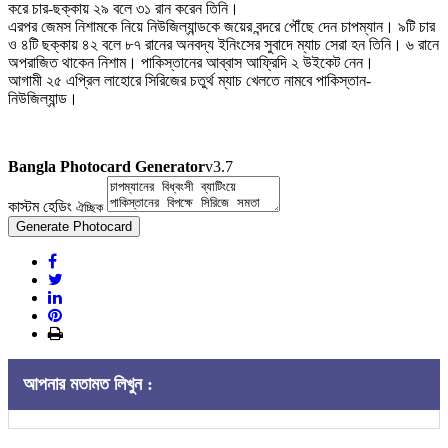
করে চার-ছক্কায় ২৯ বলে ৩১ রান করেন তিনি।
এরপর জেমস নিশামকে নিয়ে নিউজিল্যান্ডকে জয়ের বন্দরে পৌঁছে দেন চাপম্যান। ৯টি চার
ও ৪টি ছক্কায় ৪২ বলে ৮৭ রানের অনবদ্য ইনিংসের সুবাদে ম্যাচ সেরা হন তিনি। ৬ রানে
অপরাজিত থাকেন নিশাম। পাকিস্তানের আব্বাস আফ্রিদি ২ উইকেট নেন।
আগামী ২৫ এপ্রিল লাহোরে সিরিজের চতুর্থ ম্যাচ খেলতে নামবে পাকিস্তান-
নিউজিল্যান্ড।
Bangla Photocard Generator
v3.7
কাস্টম হেডিং
ঐচ্ছিক
Generate Photocard
আপনার মতামত লিখুন :