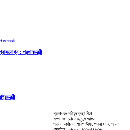
বাসযোগ্য : প্রধানমন্ত্রী
রমন্ত্রী
প্রকাশকঃ শরীফুন্নেছা সীমা।
সম্পাদক: মোঃ মাহমুদুল আলম
প্রধান কার্যালয়: শালগাড়ীয়া, পাবনা সদর, পাবনা।
মোবাইল : +৮৮-০১৭১১০৫৪৮৩৬