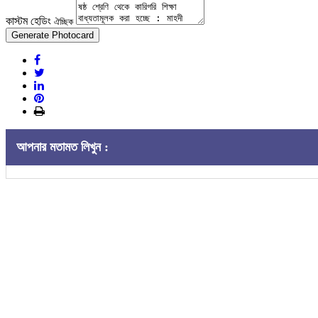
কাস্টম হেডিং
ঐচ্ছিক
Generate Photocard
আপনার মতামত লিখুন :