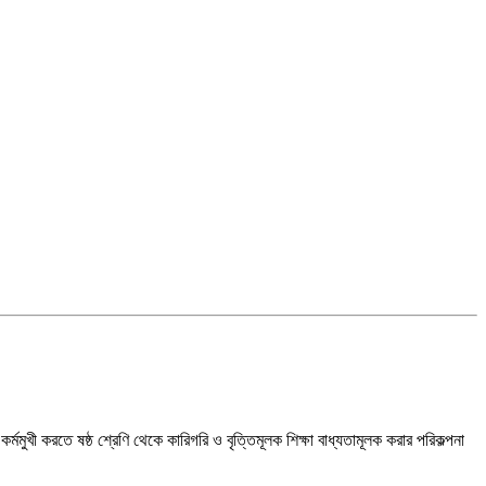
মমুখী করতে ষষ্ঠ শ্রেণি থেকে কারিগরি ও বৃত্তিমূলক শিক্ষা বাধ্যতামূলক করার পরিকল্পনা