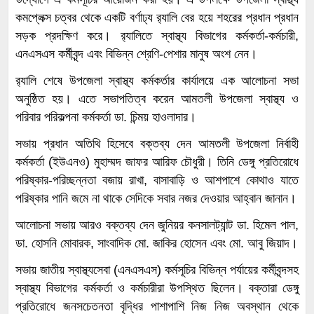
কমপ্লেক্স চত্বর থেকে একটি বর্ণাঢ্য র‍্যালি বের হয়ে শহরের প্রধান প্রধান
সড়ক প্রদক্ষিণ করে। র‍্যালিতে স্বাস্থ্য বিভাগের কর্মকর্তা-কর্মচারী,
এনএসএস কর্মীবৃন্দ এবং বিভিন্ন শ্রেণি-পেশার মানুষ অংশ নেন।
র‍্যালি শেষে উপজেলা স্বাস্থ্য কর্মকর্তার কার্যালয়ে এক আলোচনা সভা
অনুষ্ঠিত হয়। এতে সভাপতিত্ব করেন আমতলী উপজেলা স্বাস্থ্য ও
পরিবার পরিকল্পনা কর্মকর্তা ডা. চিন্ময় হাওলাদার।
সভায় প্রধান অতিথি হিসেবে বক্তব্য দেন আমতলী উপজেলা নির্বাহী
কর্মকর্তা (ইউএনও) মুহাম্মদ জাফর আরিফ চৌধুরী। তিনি ডেঙ্গু প্রতিরোধে
পরিষ্কার-পরিচ্ছন্নতা বজায় রাখা, বাসাবাড়ি ও আশপাশে কোথাও যাতে
পরিষ্কার পানি জমে না থাকে সেদিকে সবার নজর দেওয়ার আহ্বান জানান।
আলোচনা সভায় আরও বক্তব্য দেন জুনিয়র কনসালট্যান্ট ডা. হিমেল পাল,
ডা. হোসনি মোবারক, সাংবাদিক মো. জাকির হোসেন এবং মো. আবু জিয়াদ।
সভায় জাতীয় স্বাস্থ্যসেবা (এনএসএস) কর্মসূচির বিভিন্ন পর্যায়ের কর্মীবৃন্দসহ
স্বাস্থ্য বিভাগের কর্মকর্তা ও কর্মচারীরা উপস্থিত ছিলেন। বক্তারা ডেঙ্গু
প্রতিরোধে জনসচেতনতা বৃদ্ধির পাশাপাশি নিজ নিজ অবস্থান থেকে