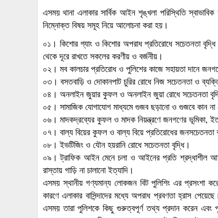
এসময় থানা এলাকার সার্বিক আইন শৃঙ্খলা পরিস্থিতি স্বাভাবিক
নিম্নোক্ত বিষয় সমূহ নিয়ে আলোচনা করা হয়।
০১। কিশোর গ্যাং ও কিশোর অপরাধ প্রতিরোধে সচেতনতা বৃদ্ধি 
থেকে দূরে রাখতে সকলের করণীয় ও বর্জনীয়।
০২। মব কালচার প্রতিরোধ ও পুলিশের কাজে সহায়তা দানে জনগ
০৩। বসতবাড়ি ও দোকানপাট চুরির রোধে নিজ সচেতনতা ও ব্যক্তি
০৪। অনলাইন জুয়ার কুফল ও অনলাইন জুয়া রোধে সচেতনতা বৃদ
০৫। সামাজিক যোগাযোগ মাধ্যমে গুজব ছড়ানো ও গুজবে কান না
০৬। মাদকদ্রব্যের কুফল ও মাদক নিয়ন্ত্রণে জনগণের ভূমিকা, ইত
০৭। বাল্য বিয়ের কুফল ও বাল্য বিয়ে প্রতিরোধের জনসচেতনতা ব
০৮। ইভটিজিং ও যৌন হয়রানি রোধে সচেতনতা বৃদ্ধি।
০৯। ট্রাফিক আইন মেনে চলা ও আইনের প্রতি শ্রদ্ধাশীল আচ
রাস্তায় গাড়ি না চালানো ইত্যাদি।
এসময় স্থানীয় গণ্যমান্য লোকজন বিট পুলিশিং এর প্রসংশা করে 
কারণে এলাকার বাসিন্দাদের মধ্যে অপরাধ প্রবণতা হ্রাস পেয়েছে
এসময় তারা পুলিশকে কিছু গুরুত্বপূর্ণ তথ্য প্রদান করেন এবং 