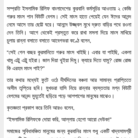
সম্প্রতি ইসলামিক রিলিফ বাংলাদেশের কুরবানি কর্মসূচির আওতায় ২ কেজি
গরুর মাংস পান বিউটি বেগম। সেই মাংস হাতে পেয়েই যেন ঈদের আনন্দ
নেমে আসে তার ছোট্ট ঘরে। আনন্দে উজ্জ্বল মুখে দ্রুত বাড়ির পথে রওনা
দেন তিনি। আগে থেকেই প্রস্তুত করে রাখা মসলা দিয়ে মাংস মাখিয়ে
চুলায় রান্না বসাতে বসাতে আবেগভরা কণ্ঠে বলেন,
“সেই গেল বচ্ছর কুরমানিতে গরুর মাংস খাইছি। এবার যা পাইছি, একলা
খামু এট্টু এট্টু হইরা। জাল দিয়া থুইয়া দিমু। ক্যারে দিতে যামু? রোজ রোজ
কি এরহম মাংস পাই?”
তার কথার মধ্যেই ফুটে ওঠে দীর্ঘদিনের বঞ্চনা আর সামান্য প্রাপ্তিতে
অসীম তৃপ্তির ছবি। মুখভরা হাসি নিয়ে রান্নার ব্যস্ততায় মগ্ন বিউটি
বেগমের আনন্দ মুহূর্তেই ছড়িয়ে পড়ে আশপাশের মানুষের মাঝেও।
কৃতজ্ঞতা প্রকাশ করে তিনি আরও বলেন,
“ইসলামিক রিলিফকে দোয়া করি, আল্লায় হেগো আরো দেউক!”
সমাজের সুবিধাবঞ্চিত মানুষের জন্য কুরবানির মাংস শুধু একটি খাদ্যসামগ্রী