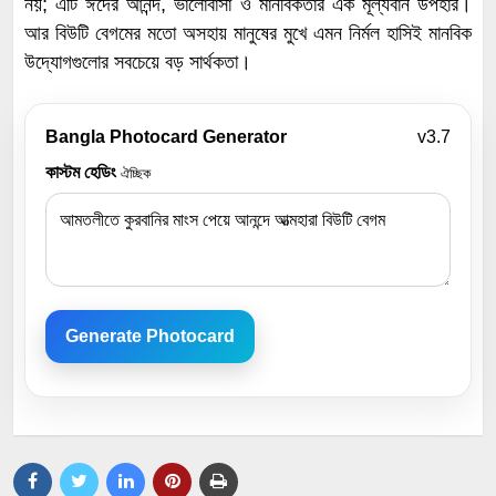
নয়; এটি ঈদের আনন্দ, ভালোবাসা ও মানবিকতার এক মূল্যবান উপহার।
আর বিউটি বেগমের মতো অসহায় মানুষের মুখে এমন নির্মল হাসিই মানবিক
উদ্যোগগুলোর সবচেয়ে বড় সার্থকতা।
Bangla Photocard Generator
v3.7
কাস্টম হেডিং
ঐচ্ছিক
Generate Photocard