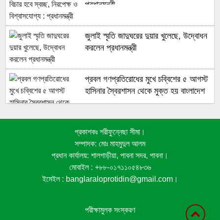
প্রধানমন্ত্রী
জুলাই স্মৃতি জাদুঘরের দুয়ার খুলেছে, উদ্বোধন
করলেন প্রধানমন্ত্রী
প্রবল গণপ্রতিরোধের মুখে চব্বিশের ৫ আগস্ট
হাসিনার স্বৈরশাসন থেকে মুক্ত হয় বাংলাদেশ
প্রকাশকঃ শরীফুন্নেছা সীমা।
জুলাই গণঅভ্যুত্থানে সুপ্রিম কোর্টের
সম্পাদক: মোঃ মাহমুদুল আলম
আইনজীবীদের ঐতিহাসিক ভূমিকা
প্রধান কার্যালয়: শালগাড়ীয়া, পাবনা সদর, পাবনা।
মোবাইল : +৮৮-০১৭১১০৫৪৮৩৬
ইমেইল : banglaraloprotidin@gmail.com।
জনপ্রত্যাশা পূরণে সমঝোতার ভিত্তিতে
সংবিধান সংশোধন করা হবে : স্বরাষ্ট্রমন্ত্রী
পরীক্ষামুলক সংস্করণ