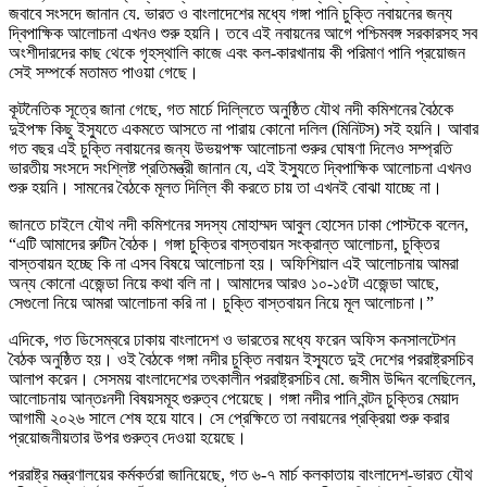
জবাবে সংসদে জানান যে. ভারত ও বাংলাদেশের মধ্যে গঙ্গা পানি চুক্তি নবায়নের জন্য
দ্বিপাক্ষিক আলোচনা এখনও শুরু হয়নি। তবে এই নবায়নের আগে পশ্চিমবঙ্গ সরকারসহ সব
অংশীদারদের কাছ থেকে গৃহস্থালি কাজে এবং কল-কারখানায় কী পরিমাণ পানি প্রয়োজন
সেই সম্পর্কে মতামত পাওয়া গেছে।
কূটনৈতিক সূত্রে জানা গেছে, গত মার্চে দিল্লিতে অনুষ্ঠিত যৌথ নদী কমিশনের বৈঠকে
দুইপক্ষ কিছু ইস্যুতে একমতে আসতে না পারায় কোনো দলিল (মিনিটস) সই হয়নি। আবার
গত বছর এই চুক্তি নবায়নের জন্য উভয়পক্ষ আলোচনা শুরুর ঘোষণা দিলেও সম্প্রতি
ভারতীয় সংসদে সংশ্লিষ্ট প্রতিমন্ত্রী জানান যে, এই ইস্যুতে দ্বিপাক্ষিক আলোচনা এখনও
শুরু হয়নি। সামনের বৈঠকে মূলত দিল্লি কী করতে চায় তা এখনই বোঝা যাচ্ছে না।
জানতে চাইলে যৌথ নদী কমিশনের সদস্য মোহাম্মদ আবুল হোসেন ঢাকা পোস্টকে বলেন,
“এটি আমাদের রুটিন বৈঠক। গঙ্গা চুক্তির বাস্তবায়ন সংক্রান্ত আলোচনা, চুক্তির
বাস্তবায়ন হচ্ছে কি না এসব বিষয়ে আলোচনা হয়। অফিশিয়াল এই আলোচনায় আমরা
অন্য কোনো এজেন্ডা নিয়ে কথা বলি না। আমাদের আরও ১০-১৫টা এজেন্ডা আছে,
সেগুলো নিয়ে আমরা আলোচনা করি না। চুক্তি বাস্তবায়ন নিয়ে মূল আলোচনা।”
এদিকে, গত ডিসেম্বরে ঢাকায় বাংলাদেশ ও ভারতের মধ্যে ফরেন অফিস কনসালটেশন
বৈঠক অনুষ্ঠিত হয়। ওই বৈঠকে গঙ্গা নদীর চুক্তি নবায়ন ইস্যূতে দুই দেশের পররাষ্ট্রসচিব
আলাপ করেন। সেসময় বাংলাদেশের তৎকালীন পররাষ্ট্রসচিব মো. জসীম উদ্দিন বলেছিলেন,
আলোচনায় আন্তঃনদী বিষয়সমূহ গুরুত্ব পেয়েছে। গঙ্গা নদীর পানি বন্টন চুক্তির মেয়াদ
আগামী ২০২৬ সালে শেষ হয়ে যাবে। সে প্রেক্ষিতে তা নবায়নের প্রক্রিয়া শুরু করার
প্রয়োজনীয়তার উপর গুরুত্ব দেওয়া হয়েছে।
পররাষ্ট্র মন্ত্রণালয়ের কর্মকর্তরা জানিয়েছে, গত ৬-৭ মার্চ কলকাতায় বাংলাদেশ-ভারত যৌথ