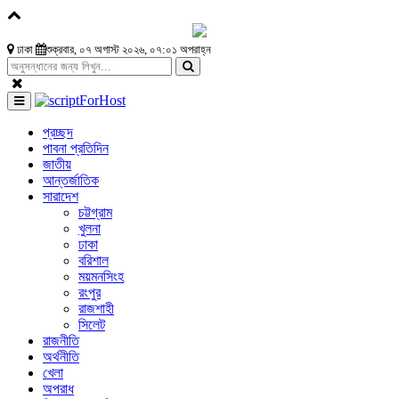
ঢাকা
শুক্রবার, ০৭ অগাস্ট ২০২৬, ০৭:০১ অপরাহ্ন
প্রচ্ছদ
পাবনা প্রতিদিন
জাতীয়
আন্তর্জাতিক
সারাদেশ
চট্টগ্রাম
খুলনা
ঢাকা
বরিশাল
ময়মনসিংহ
রংপুর
রাজশাহী
সিলেট
রাজনীতি
অর্থনীতি
খেলা
অপরাধ