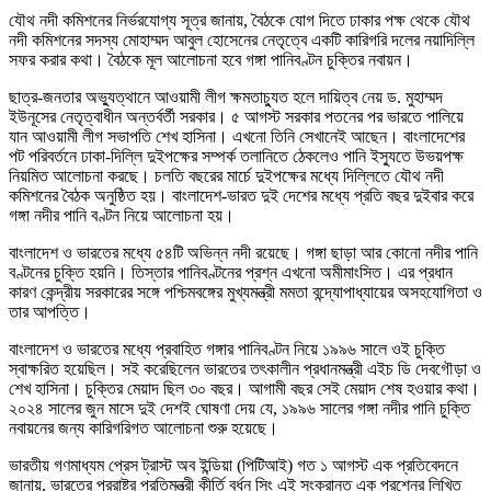
যৌথ নদী কমিশনের নির্ভরযোগ্য সূত্র জানায়, বৈঠকে যোগ দিতে ঢাকার পক্ষ থেকে যৌথ
নদী কমিশনের সদস্য মোহাম্মদ আবুল হোসেনের নেতৃত্বে একটি কারিগরি দলের নয়াদিল্লি
সফর করার কথা। বৈঠকে মূল আলোচনা হবে গঙ্গা পানিবণ্টন চুক্তির নবায়ন।
ছাত্র-জনতার অভ্যুত্থানে আওয়ামী লীগ ক্ষমতাচ্যুত হলে দায়িত্ব নেয় ড. মুহাম্মদ
ইউনূসের নেতৃত্বাধীন অন্তর্বর্তী সরকার। ৫ আগস্ট সরকার পতনের পর ভারতে পালিয়ে
যান আওয়ামী লীগ সভাপতি শেখ হাসিনা। এখনো তিনি সেখানেই আছেন। বাংলাদেশের
পট পরিবর্তনে ঢাকা-দিল্লি দুইপক্ষের সম্পর্ক তলানিতে ঠেকলেও পানি ইস্যুতে উভয়পক্ষ
নিয়মিত আলোচনা করছে। চলতি বছরের মার্চে দুইপক্ষের মধ্যে দিল্লিতে যৌথ নদী
কমিশনের বৈঠক অনুষ্ঠিত হয়। বাংলাদেশ-ভারত দুই দেশের মধ্যে প্রতি বছর দুইবার করে
গঙ্গা নদীর পানি বণ্টন নিয়ে আলোচনা হয়।
বাংলাদেশ ও ভারতের মধ্যে ৫৪টি অভিন্ন নদী রয়েছে। গঙ্গা ছাড়া আর কোনো নদীর পানি
বণ্টনের চুক্তি হয়নি। তিস্তার পানিবণ্টনের প্রশ্ন এখনো অমীমাংসিত। এর প্রধান
কারণ কেন্দ্রীয় সরকারের সঙ্গে পশ্চিমবঙ্গের মুখ্যমন্ত্রী মমতা বন্দ্যোপাধ্যায়ের অসহযোগিতা ও
তার আপত্তি।
বাংলাদেশ ও ভারতের মধ্যে প্রবাহিত গঙ্গার পানিবণ্টন নিয়ে ১৯৯৬ সালে ওই চুক্তি
স্বাক্ষরিত হয়েছিল। সই করেছিলেন ভারতের তৎকালীন প্রধানমন্ত্রী এইচ ডি দেবগৌড়া ও
শেখ হাসিনা। চুক্তির মেয়াদ ছিল ৩০ বছর। আগামী বছর সেই মেয়াদ শেষ হওয়ার কথা।
২০২৪ সালের জুন মাসে দুই দেশই ঘোষণা দেয় যে, ১৯৯৬ সালের গঙ্গা নদীর পানি চুক্তি
নবায়নের জন্য কারিগরিগত আলোচনা শুরু হয়েছে।
ভারতীয় গণমাধ্যম প্রেস ট্রাস্ট অব ইন্ডিয়া (পিটিআই) গত ১ আগস্ট এক প্রতিবেদনে
জানায়, ভারতের পররাষ্ট্র প্রতিমন্ত্রী কীর্তি বর্ধন সিং এই সংক্রান্ত এক প্রশ্নের লিখিত