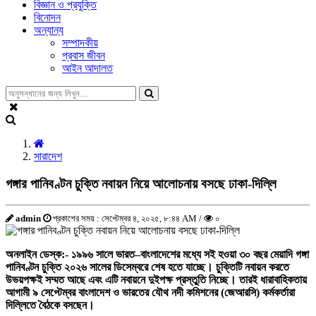
বিজ্ঞান ও প্রযুক্তি
বিনোদন
অন্যান্য
সম্পাদকীয়
প্রবাস জীবন
আইন আদালত
সারাদেশ
গঙ্গার পানিবণ্টন চুক্তি নবায়ন নিয়ে আলোচনায় বসছে ঢাকা-দিল্লি
admin
প্রকাশের সময় : সেপ্টেম্বর ৪, ২০২৫, ৮:৪৪ AM /
০
অনলাইন ডেস্ক:- ১৯৯৬
সালে
ভারত
–
বাংলাদেশের
মধ্যে
সই
হওয়া
৩০
বছর
মেয়াদি
গঙ্গা
পানিবণ্টন
চুক্তি
২০২৬
সালের
ডিসেম্বরে
শেষ
হতে
যাচ্ছে।
চুক্তিটি
নবায়ন
করতে
উভয়পক্ষই
সম্মত
আছে
এবং
এটি
নবায়নে
দুইপক্ষ
প্রস্তুতি
নিচ্ছে।
তারই
ধারাবাহিকতায়
আগামী
৯
সেপ্টেম্বর
বাংলাদেশ
ও
ভারতের
যৌথ
নদী
কমিশনের
(
জেআরসি
)
কর্মকর্তারা
দিল্লিতে
বৈঠকে
বসছেন।