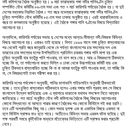
নদী কমিশনের বৈঠক অনুষ্ঠিত হয়। ৬ মার্চ ফারাক্কায় গঙ্গা নদীর পানিবণ্টন চুক্তি
সম্পর্কিত যৌথ কমিটির ৮৬-তম সভা এবং গত ৭ মার্চ কারিগরি পর্যায়ের বৈঠক হয়। যা দুই
দেশের মধ্যকার নিয়মিত বৈঠক। গত বছর নভেম্বরে ফারাক্কায় গঙ্গা নদীর পানিবণ্টন
চুক্তি সম্পর্কিত যৌথ কমিটির ৮৫-তম সভা ঢাকায় অনুষ্ঠিত হয়। এরই ধারাবাহিকতায় এ
বছর তা কলকাতায় অনুষ্ঠিত হয়েছে। এই বৈঠকে গঙ্গার পানি বণ্টনের বিষয়ে বিস্তারিত
আলোচনা হয়।
অন্যদিকে, কারিগরি পর্যায়ের সভায় দু দেশের মধ্যে আন্তঃ-সীমান্ত নদী-বিষয়ক বিভিন্ন
বিষয়ে আলোচনা হয়। এবারও তাই হয়েছে। বিগত ১৯৯৬ সালে গঙ্গা চুক্তি বাস্তবায়নের
পর থেকেই প্রতি বছর জানুয়ারি থেকে মে পর্যন্ত বাংলাদেশের চার সদস্যের দল এবং
ভারতের চার সদস্যের দলের উপস্থিতিতে প্রতিদিন চারবার গঙ্গার পানি মাপা হয় এবং
চুক্তি অনুযায়ী যার যতটুকু পানি পাওয়ার, তা ভাগ করে নেয়। আর এ বিষয়গুলো ঠিকভাবে
হচ্ছে কি না, তা পর্যালোচনা করতে দিল্লি ও ঢাকা থেকে উচ্চপর্যায়ের কমিটি যায় এবং
চুক্তি ঠিকভাবে বাস্তবায়িত হচ্ছে কি না বা আমরা যতটুকু পানি পাওয়ার কথা, তা পাচ্ছি কি
না, সে বিষয়গুলোই তখন পরীক্ষা করা হয়।
কারিগরি দলের পর্যবেক্ষণ অনুযায়ী, পানির ভাগাভাগি গাইডলাইন অনুযায়ী ঠিকভাবেই
হচ্ছে। তবে চুক্তি বাস্তবায়ন সঠিকভাবে হলেও এবার গঙ্গার পানি প্রবাহ কম সে বিষয়ে
বাংলাদেশ উদ্বেগ জানিয়েছে এবং এ ব্যাপারে ভারতকে যথাযথ পদক্ষেপ নিতে আহ্বান
জানিয়েছে। গত মার্চে অনুষ্ঠিত যৌথ নদী কমিশনের বৈঠকে কিছু বিষয়ের আলোচনায়
কোনো সিদ্ধান্তে না আসতে পারার কারণে বৈঠকের পর কোনো মিনিটসে সই করা হয়নি।
তবে এটি অস্বাভাবিক কিছু নয়। কোন সভায় দুপক্ষ এক বা একাধিক বিষয়ে একমত না
হলে মিনিটস স্বাক্ষর নাও হতে পারে। অতীতেও বিভিন্ন সভায় এরকম ঘটনা ঘটেছে। দুই
পক্ষ পরবর্তী সময়ে কূটনৈতিক মাধ্যমে মতৈক্যের ভিত্তিতে এটি স্বাক্ষর করার প্রচেষ্টা
নেবে।