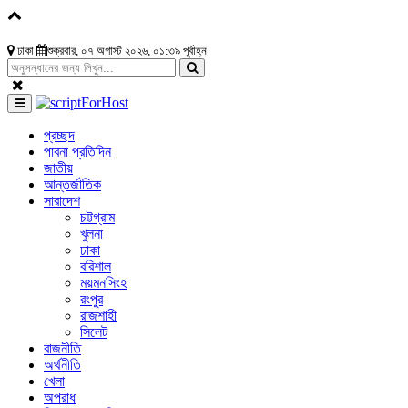
ঢাকা
শুক্রবার, ০৭ অগাস্ট ২০২৬, ০১:৩৯ পূর্বাহ্ন
প্রচ্ছদ
পাবনা প্রতিদিন
জাতীয়
আন্তর্জাতিক
সারাদেশ
চট্টগ্রাম
খুলনা
ঢাকা
বরিশাল
ময়মনসিংহ
রংপুর
রাজশাহী
সিলেট
রাজনীতি
অর্থনীতি
খেলা
অপরাধ