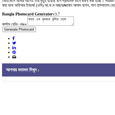
মেডিকেলে আসার আগেই তার মৃত্যু হয়েছে বলে প্রাথমিক ভাবে ধারণা করা হচ্ছে। পরিবা
বাঘা থানা অফিসার ইনচার্জ (ওসি) আ.ফ.ম আছাদুজ্জামান আসাদ বলেন, লাশ হাসপাতাল থেক
Bangla Photocard Generator
v3.7
কাস্টম হেডিং
ঐচ্ছিক
Generate Photocard
আপনার মতামত লিখুন :