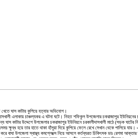
া খেতে ঘাস কাটায় কুপিয়ে হত্যার অভিযোগ।
িদাসখালী এলাকায় চাঞ্চল্যকর এ ঘটনা ঘটে। নিহত শফিকুল উপজেলার চকরাজাপুর ইউনিয়নের
য ঘাস কাটার উদ্দেশে উপজেলার চকরাজাপুর ইউনিয়নে চরকালীদাসখালী মাঠে (সড়ক ঘাটের নিচে
সময় ক্ষুব্ধ হয়ে তার হাতে থাকা হাঁসুয়া দিয়ে কুপিয়ে ফেলে রেখে সেখান থেকে পালিয়ে যায়
রে বাঘা উপজেলা স্বাস্থ্য কমপ্লেক্সে নিয়ে আসলে কর্তব্যরত চিকিৎসক ডাঃ রেশমা আক্ত