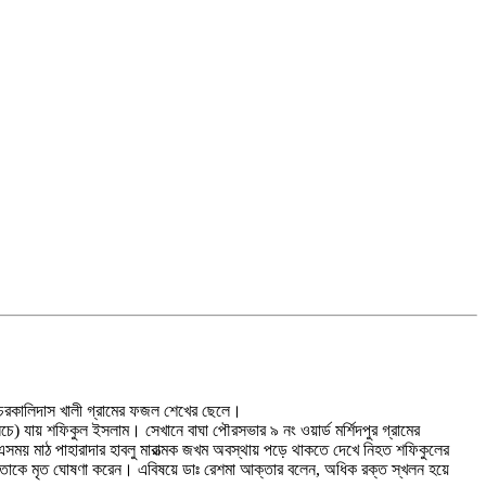
 চরকালিদাস খালী গ্রামের ফজল শেখের ছেলে।
) যায় শফিকুল ইসলাম। সেখানে বাঘা পৌরসভার ৯ নং ওয়ার্ড মর্শিদপুর গ্রামের
। এসময় মাঠ পাহারাদার হাবলু মারাত্মক জখম অবস্থায় পড়ে থাকতে দেখে নিহত শফিকুলের
ার তাকে মৃত ঘোষণা করেন। এবিষয়ে ডাঃ রেশমা আক্তার বলেন, অধিক রক্ত স্খলন হয়ে