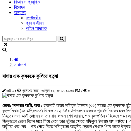
বিজ্ঞান ও প্রযুক্তি
বিনোদন
অন্যান্য
সম্পাদকীয়
প্রবাস জীবন
আইন আদালত
সারাদেশ
বাঘায় এক কৃষককে কুপিয়ে হত্যা
editor
প্রকাশের সময় : এপ্রিল ১০, ২০২৫, ১১:০৪ PM /
০
মোহা: আসলাম আলী, বাঘা :
রাজশাহী বাঘায় শফিকুল ইসলাম (৩৫) নামের এক কৃষককে ভুট্ট
বৃহস্পতিবার (১০ এপ্রিল৫২) বিকেল সাড়ে ৪টায় উপজেলার চকরাজাপুর ইউনিয়নের চরকাল
নিহতের মামা আলী হোসেন ও তার বাবা ফজল শেখ জানান, গত বৃহস্পতিবার বিকেলে গরুর জন্
জিন্নাতের ছেলে বিয়াস মাঠে গিয়ে দেখে তার ভুট্রার ক্ষেতে শফিকুল ইসলাম ঘাস কাটছে। এ
বাড়ীতে খবর দেয়। খবর পেয়ে নিহত শফিকুলের আত্নীয়-স্বজন সেখানে গিয়ে তাকে উদ্ধার ক