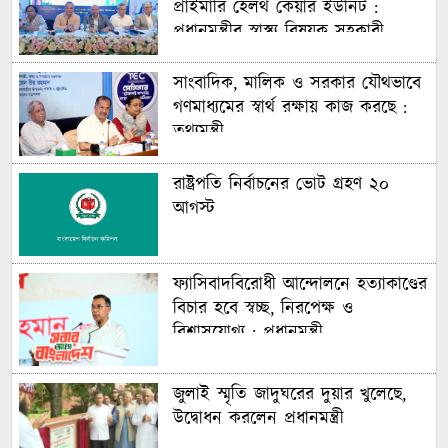
প্রাইমারি হেলথ কেয়ার ইউনিট :
প্রধানমন্ত্রীর স্বাস্থ্য বিষয়ক সহকারী
সাংবাদিক, মালিক ও সরকার যৌথভাবে
গণমাধ্যমের স্বার্থ রক্ষায় কাজ করছে :
তথ্যমন্ত্রী
রাষ্ট্রপতি নির্বাচনের ভোট গ্রহণ ২০
আগস্ট
ফ্যাসিবাদবিরোধী আন্দোলনে হত্যাকাণ্ডের
বিচার হবে স্বচ্ছ, নিরপেক্ষ ও
বিশ্বাসযোগ্য : প্রধানমন্ত্রী
জুলাই স্মৃতি জাদুঘরের দুয়ার খুলেছে,
উদ্বোধন করলেন প্রধানমন্ত্রী