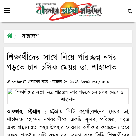
সারাদেশ
শিক্ষার্থীদের সাথে নিয়ে পরিচ্ছন্ন নগর
গড়তে চান চসিক মেয়র ডা. শাহাদাত
editor
প্রকাশের সময় : নভেম্বর ২১, ২০২৪, ১০:০২ PM /
০
আফছার, চট্টগ্রাম :
চট্টগ্রাম সিটি কর্পোরেশনের মেয়র ডা.
শাহাদাত হোসেন নগরবাসীকে একটি সুন্দর, পরিচ্ছন্ন, সবুজ
এবং স্বাস্থ্যসম্মত শহর উপহার দেওয়ার অঙ্গীকার করেছেন। তবে
একক প্রচেষ্টায় এটি সম্ভব নয় উল্লেখ করে তিনি শিক্ষার্থীদের