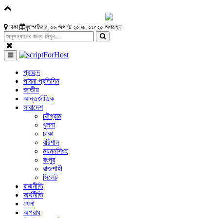
ঢাকা
বৃহস্পতিবার, ০৬ অগাস্ট ২০২৬, ০৩:২০ অপরাহ্ন
প্রচ্ছদ
পাবনা প্রতিদিন
জাতীয়
আন্তর্জাতিক
সারাদেশ
চট্টগ্রাম
খুলনা
ঢাকা
বরিশাল
ময়মনসিংহ
রংপুর
রাজশাহী
সিলেট
রাজনীতি
অর্থনীতি
খেলা
অপরাধ