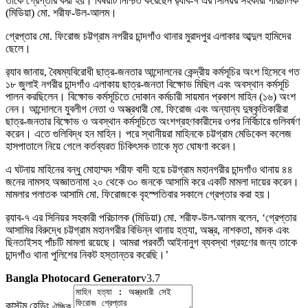
তাকে গ্রেপ্তার করা হয়। বিষয়টি নিশ্চিত করেছেন র‌্যাব-৭ এর সিনিয়র সহকারী পরিচালক
(মিডিয়া) মো. শরীফ-উল-আলম।
গ্রেপ্তার মো. ফিরোজ চট্টগ্রাম নগরীর চান্দগাঁও থানার মুরাদপুর এলাকার আব্দুল হামিদের
ছেলে।
র‍্যাব জানায়, বৈষম্যবিরোধী ছাত্র-জনতার আন্দোলনের কেন্দ্রীয় কর্মসূচির অংশ হিসেবে গত
১৮ জুলাই নগরীর চান্দগাঁও এলাকায় ছাত্র-জনতা বিক্ষোভ মিছিল এবং অবস্থান কর্মসূচি
পালন করছিলেন। বিক্ষোভ কর্মসূচিতে দোকান কর্মচারী সায়মান প্রকাশ মাহিন (১৬) অংশ
নেন। আন্দোলনে যুবলীগ নেতা ও অস্ত্রধারী মো. ফিরোজ এবং অন্যান্য দুষ্কৃতিকারীরা
ছাত্র-জনতার বিক্ষোভ ও অবস্থান কর্মসূচিতে অংশগ্রহণকারীদের ওপর নির্বিচারে গুলিবর্ষণ
করেন। এতে গুলিবিদ্ধ হন মাহিন। পরে স্থানীয়রা মাহিনকে চট্টগ্রাম মেডিকেল কলেজ
হাসপাতালে নিয়ে গেলে কর্তব্যরত চিকিৎসক তাকে মৃত ঘোষণা করেন।
এ ঘটনায় মাহিনের বন্ধু মোহাম্মদ শরীফ বাদী হয়ে চট্টগ্রাম মহানগরীর চান্দগাঁও থানায় ৪৪
জনের নামসহ অজ্ঞাতনামা ২০ থেকে ৩০ জনকে আসামি করে একটি মামলা দায়ের করেন।
মামলার পলাতক আসামি মো. ফিরোজকে বৃহস্পতিবার সকালে গ্রেপ্তার করা হয়।
র‌্যাব-৭ এর সিনিয়র সহকারী পরিচালক (মিডিয়া) মো. শরীফ-উল-আলম বলেন, ‘গ্রেপ্তার
আসামির বিরুদ্ধে চট্টগ্রাম মহানগরীর বিভিন্ন থানায় হত্যা, অস্ত্র, নাশকতা, মাদক এবং
ছিনতাইসহ পাঁচটি মামলা রয়েছে। আমরা পরবর্তী আইনানুগ ব্যবস্থা গ্রহণের জন্য তাকে
চান্দগাঁও থানা পুলিশের নিকট হস্তান্তর করেছি।’
Bangla Photocard Generator
v3.7
কাস্টম হেডিং
ঐচ্ছিক