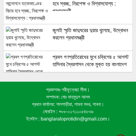
হবে স্বচ্ছ, নিরপেক্ষ ও বিশ্বাসযোগ্য :
প্রধানমন্ত্রী
জুলাই স্মৃতি জাদুঘরের দুয়ার খুলেছে, উদ্বোধন
করলেন প্রধানমন্ত্রী
প্রবল গণপ্রতিরোধের মুখে চব্বিশের ৫ আগস্ট
হাসিনার স্বৈরশাসন থেকে মুক্ত হয় বাংলাদেশ
প্রকাশকঃ শরীফুন্নেছা সীমা।
জুলাই গণঅভ্যুত্থানে সুপ্রিম কোর্টের
সম্পাদক: মোঃ মাহমুদুল আলম
আইনজীবীদের ঐতিহাসিক ভূমিকা
প্রধান কার্যালয়: শালগাড়ীয়া, পাবনা সদর, পাবনা।
মোবাইল : +৮৮-০১৭১১০৫৪৮৩৬
ইমেইল : banglaraloprotidin@gmail.com।
জনপ্রত্যাশা পূরণে সমঝোতার ভিত্তিতে
সংবিধান সংশোধন করা হবে : স্বরাষ্ট্রমন্ত্রী