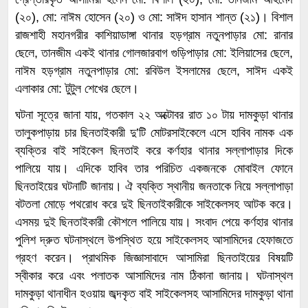
(২০), মো: নাঈম হোসেন (২০) ও মো: সাঈদ হাসান শান্ত (২১)। বিশাল
রাজশাহী মহানগরীর কাশিয়াডাঙ্গা থানার হড়গ্রাম নতুনপাড়ার মো: রানার
ছেলে, তানজীম একই থানার গোলজারবাগ গুড়িপাড়ার মো: ইলিয়াসের ছেলে,
নাঈম হড়গ্রাম নতুনপাড়ার মো: রবিউল ইসলামের ছেলে, সাঈদ একই
এলাকার মো: টুটুল শেখের ছেলে।
ঘটনা সূত্রে জানা যায়, গতকাল ২২ অক্টোবর রাত ১০ টায় দামকুড়া থানার
তালুকপাড়ায় চার ছিনতাইকারী দু’টি মোটরসাইকেলে এসে হাবিব নামক এক
ব্যক্তির বাই সাইকেল ছিনতাই করে কর্ণহার থানার সল্লাপাড়ার দিকে
পালিয়ে যায়। এদিকে হাবিব তার পরিচিত একজনকে মোবাইল ফোনে
ছিনতাইয়ের ঘটনাটি জানায়। ঐ ব্যক্তি স্থানীয় জনতাকে নিয়ে সল্লাপাড়া
বটতলা মোড়ে পথরোধ করে দুই ছিনতাইকারীকে সাইকেলসহ আটক করে।
এসময় দুই ছিনতাইকারী কৌশলে পালিয়ে যায়। সংবাদ পেয়ে কর্ণহার থানার
পুলিশ দ্রুত ঘটনাস্থলে উপস্থিত হয়ে সাইকেলসহ আসামিদের হেফাজতে
গ্রহণ করেন। প্রাথমিক জিজ্ঞাসাবাদে আসামিরা ছিনতাইয়ের বিষয়টি
স্বীকার করে এবং পলাতক আসামিদের নাম ঠিকানা জানায়। ঘটনাস্থল
দামকুড়া থানাধীন হওয়ায় জব্দকৃত বাই সাইকেলসহ আসামিদের দামকুড়া থানা