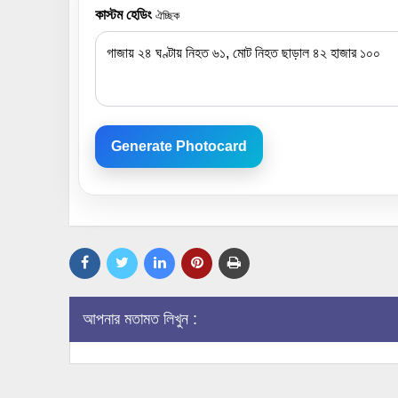
কাস্টম হেডিং
ঐচ্ছিক
Generate Photocard
আপনার মতামত লিখুন :