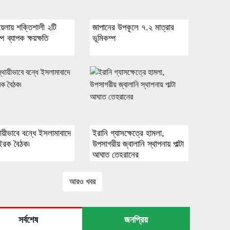
য়েলায় শক্তিশালী ২টি
জাপানের উপকূলে ৭.২ মাত্রার
পে ব্যাপক ক্ষয়ক্ষতি
ভূমিকম্প
্থায়ীভাবে বন্ধে ইসলামাবাদে
ইরানি গ্যাসক্ষেত্রে হামলা,
-ইরক বৈঠক৷
উপসাগরীয় জ্বালানি স্থাপনায় পাল্টা
আঘাত তেহরানের
আরও খবর
সর্বশেষ
জনপ্রিয়