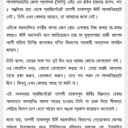
লালমনিরহাটের জেলা প্রশাসক (ডিসি) এইচ এম রকিব হায়দার বলেন, গত
৫ অক্টোবর রাত থেকে ম্যাজিস্ট্রেট তাপসী তাবাসসুম ঊর্মি লালমনিরহাটে
নেই। তিনি এখন কোথায় আছেন, তা আমাদের জানা নেই।
এদিকে ময়মনসিংহ নগরীর কাশর জেল রোড এলাকার নিজ বাসায় মা-বাবার
কাছেও ঊর্মি আসেননি বলে জানিয়েছেন তার মা মুক্তাগাছা হাজী কাশেম
আলী মহিলা ডিগ্রি কলেজের গণিত বিভাগের সহকারী অধ্যাপক নাসরিন
জাহান।
তিনি বলেন, মেয়ের সঙ্গে গত দুই দিন ধরে আমার কোনো যোগাযোগ নাই।
ওর মোবাইল বন্ধ, কোনো যোগাযোগ করছে না। দোয়া করছি আল্লাহ
তাকে রক্ষা করুন, হেফাজত করুন। তবে গত পরশু সে লালমনিরহাটে
ছিল। কিন্তু এখন কোথায় আছে তা জানি না।
এই অবস্থায় ম্যাজিস্ট্রেট তাপসী তাবাসসুম ঊর্মির বিরুদ্ধে ঢাকার
আদালতে মানহানির মামলা দায়ের হওয়ায় তিনি গা ঢাকা দিয়ে সীমান্ত
পেরিয়ে বিদেশ চলে যেতে পারেন বলে শঙ্কা প্রকাশ করেছেন অনেকেই।
জানা যায়, তাপসী তাবাসসুম উর্মি ময়মনসিংহ বিভাগের নেত্রকোনা জেলার
পূর্বধলা উপজেলার সদর ইউনিয়নের নসিবপুর গ্রামের মো. ইসমাইল