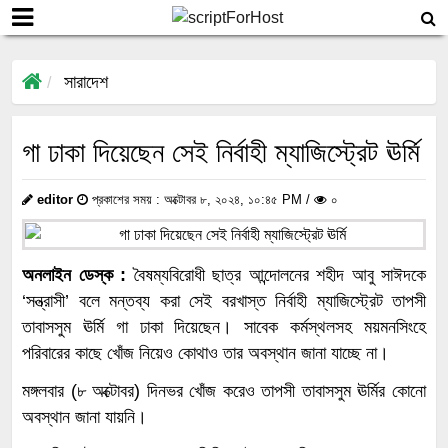
সারাদেশ
গা ঢাকা দিয়েছেন সেই নির্বাহী ম্যাজিস্ট্রেট ঊর্মি
editor
প্রকাশের সময় : অক্টোবর ৮, ২০২৪, ১০:৪৫ PM /
০
অনলাইন ডেস্ক :
বৈষম্যবিরোধী ছাত্র আন্দোলনের শহীদ আবু সাঈদকে
‘সন্ত্রাসী’ বলে মন্তব্য করা সেই বরখাস্ত নির্বাহী ম্যাজিস্ট্রেট তাপসী
তাবাসসুম ঊর্মি গা ঢাকা দিয়েছেন। সাবেক কর্মস্থলসহ ময়মনসিংহে
পরিবারের কাছে খোঁজ নিয়েও কোথাও তার অবস্থান জানা যাচ্ছে না।
মঙ্গলবার (৮ অক্টোবর) দিনভর খোঁজ করেও তাপসী তাবাসসুম ঊর্মির কোনো
অবস্থান জানা যায়নি।