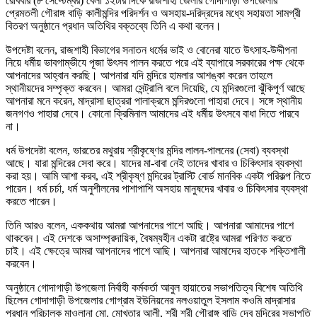
রোববার (৮ সেপ্টেম্বর) বেলা ১২টার দিকে রাজশাহী জেলার গোদাগাড়ী উপজেলার
প্রেমতলী গৌরাঙ্গ বাড়ি কালীমন্দির পরিদর্শন ও অসহায়-দরিদ্রদের মধ্যে সহায়তা সামগ্রী
বিতরণ অনুষ্ঠানে প্রধান অতিথির বক্তব্যে তিনি এ কথা বলেন।
উপদেষ্টা বলেন, রাজশাহী বিভাগের সনাতন ধর্মের ভাই ও বোনেরা যাতে উৎসাহ-উদ্দীপনা
নিয়ে ধর্মীয় ভাবগাম্ভীযে পূজা উৎসব পালন করতে পরে এই ব্যাপারে সরকারের পক্ষ থেকে
আপনাদের আহ্বান করছি। আপনারা যদি মন্দিরে হামলার আশঙ্কা করেন তাহলে
স্থানীয়দের সম্পৃক্ত করবেন। আমরা সেন্ট্রালি বলে দিয়েছি, যে মন্দিরগুলো ঝুঁকিপূর্ণ আছে
আপনারা মনে করেন, মাদ্রাসা ছাত্ররা পালাক্রমে মন্দিরগুলো পাহারা দেবে। সঙ্গে স্থানীয়
জনগণও পাহারা দেবে। কোনো ক্রিমিনাল আমাদের এই ধর্মীয় উৎসবে বাধা দিতে পারবে
না।
ধর্ম উপদেষ্টা বলেন, ভারতের মথুরায় শ্রীকৃষ্ণের মন্দির লালন-পালনের (সেবা) ব্যবস্থা
আছে। যারা মন্দিরের সেবা করে। যাদের মা-বাবা নেই তাদের খাবার ও চিকিৎসার ব্যবস্থা
করা হয়। আমি আশা করব, এই শ্রীকৃষ্ণ মন্দিরের ট্রাস্টি বোর্ড মানবিক একটা পরিকল্প নিতে
পারেন। ধর্ম চর্চা, ধর্ম অনুশীলনের পাশাপাশি অসহায় মানুষদের খাবার ও চিকিৎসার ব্যবস্থা
করতে পারেন।
তিনি আরও বলেন, এককথায় আমরা আপনাদের পাশে আছি। আপনারা আমাদের পাশে
থাকবেন। এই দেশকে অসাম্প্রদায়িক, বৈষম্যহীন একটা রাষ্ট্রে আমরা পরিণত করতে
চাই। এই ক্ষেত্রে আমরা আপনাদের পাশে আছি। আপনারা আমাদের হাতকে শক্তিশালী
করবেন।
অনুষ্ঠানে গোদাগাড়ী উপজেলা নির্বাহী কর্মকর্তা আবুল হায়াতের সভাপতিত্ব বিশেষ অতিথি
ছিলেন গোদাগাড়ী উপজেলার গোগ্রাম ইউনিয়নের নলওয়াতুল ইসলাম কওমি মাদ্রাসার
প্রধান পরিচালক মাওলানা মো. মোখতার আলী, শ্রী শ্রী গৌরাঙ্গ বাড়ি দেব মন্দিরের সভাপতি