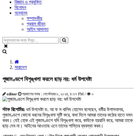
বিজ্ঞান ও প্রযুক্তি
বিনোদন
অন্যান্য
সম্পাদকীয়
প্রবাস জীবন
আইন আদালত
সারাদেশ
পূজামণ্ডপে বিশৃঙ্খলা করলে ছাড় নয়: ধর্ম উপদেষ্টা
editor
প্রকাশের সময় : সেপ্টেম্বর ৮, ২০২৪, ৪:৩৭ PM /
০
স্টাফ রিপোর্টার:
ধর্ম উপদেষ্টা ড. আ ফ ম খালিদ হোসেন বলেছেন, ধর্মীয় উপাসনালয়,
পূজামণ্ডপে কোনো ধরনের বিশৃঙ্খলা সৃষ্টি করে, বাধা দিলে আমরা তাদের কঠোর হাতে দমন
করব। যেই হোক এই পূজামণ্ডপে যদি বিশৃঙ্খলা করে, কাউকে হয়রানি করে, আমরা তাকে
ছাড় দেব না। আইনের আওতায় এনে তাদের শাস্তির ব্যবস্থা করব।