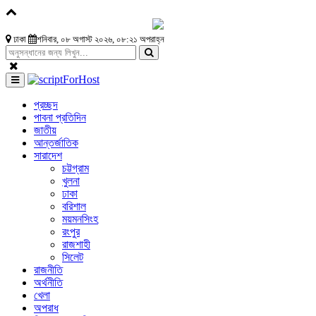
ঢাকা
শনিবার, ০৮ অগাস্ট ২০২৬, ০৮:২১ অপরাহ্ন
প্রচ্ছদ
পাবনা প্রতিদিন
জাতীয়
আন্তর্জাতিক
সারাদেশ
চট্টগ্রাম
খুলনা
ঢাকা
বরিশাল
ময়মনসিংহ
রংপুর
রাজশাহী
সিলেট
রাজনীতি
অর্থনীতি
খেলা
অপরাধ