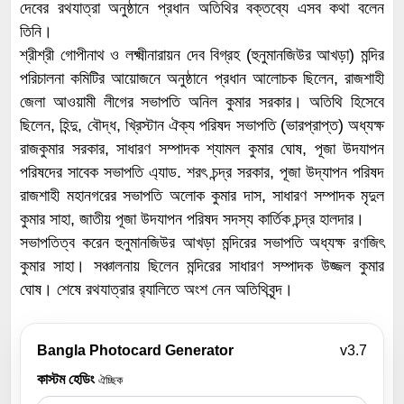
দেবের রথযাত্রা অনুষ্ঠানে প্রধান অতিথির বক্তব্যে এসব কথা বলেন
তিনি।
শ্রীশ্রী গোপীনাথ ও লক্ষ্মীনারায়ন দেব বিগ্রহ (হুনুমানজিউর আখড়া) মন্দির
পরিচালনা কমিটির আয়োজনে অনুষ্ঠানে প্রধান আলোচক ছিলেন, রাজশাহী
জেলা আওয়ামী লীগের সভাপতি অনিল কুমার সরকার। অতিথি হিসেবে
ছিলেন, হিন্দু, বৌদ্ধ, খ্রিস্টান ঐক্য পরিষদ সভাপতি (ভারপ্রাপ্ত) অধ্যক্ষ
রাজকুমার সরকার, সাধারণ সম্পাদক শ্যামল কুমার ঘোষ, পূজা উদযাপন
পরিষদের সাবেক সভাপতি এ্যাড. শরৎ চন্দ্র সরকার, পূজা উদ্যাপন পরিষদ
রাজশাহী মহানগরের সভাপতি অলোক কুমার দাস, সাধারণ সম্পাদক মৃদুল
কুমার সাহা, জাতীয় পূজা উদযাপন পরিষদ সদস্য কার্তিক চন্দ্র হালদার।
সভাপতিত্ব করেন হুনুমানজিউর আখড়া মন্দিরের সভাপতি অধ্যক্ষ রণজিৎ
কুমার সাহা। সঞ্চালনায় ছিলেন মন্দিরের সাধারণ সম্পাদক উজ্জল কুমার
ঘোষ। শেষে রথযাত্রার র‌্যালিতে অংশ নেন অতিথিবৃন্দ।
Bangla Photocard Generator
v3.7
কাস্টম হেডিং
ঐচ্ছিক