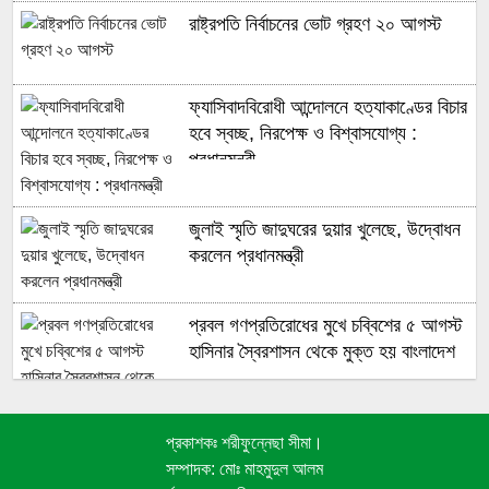
রাষ্ট্রপতি নির্বাচনের ভোট গ্রহণ ২০ আগস্ট
ফ্যাসিবাদবিরোধী আন্দোলনে হত্যাকাণ্ডের বিচার
হবে স্বচ্ছ, নিরপেক্ষ ও বিশ্বাসযোগ্য :
প্রধানমন্ত্রী
জুলাই স্মৃতি জাদুঘরের দুয়ার খুলেছে, উদ্বোধন
করলেন প্রধানমন্ত্রী
প্রবল গণপ্রতিরোধের মুখে চব্বিশের ৫ আগস্ট
হাসিনার স্বৈরশাসন থেকে মুক্ত হয় বাংলাদেশ
প্রকাশকঃ শরীফুন্নেছা সীমা।
জুলাই গণঅভ্যুত্থানে সুপ্রিম কোর্টের
সম্পাদক: মোঃ মাহমুদুল আলম
আইনজীবীদের ঐতিহাসিক ভূমিকা