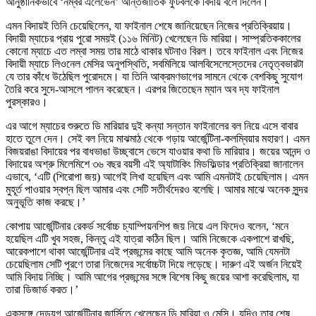
আনুষ্ঠানিকভাবে ‘নম্বর এলেভেন’ আন্তর্জাতিক ফুটবলকে বিদায় বলে দিলেন।
এমন বিদায়ই তিনি চেয়েছিলেন, যা ফাইনাল শেষে জানিয়েছেন নিজের প্রতিক্রিয়ায়।
বিদায়ী ম্যাচের প্রায় পুরো সময়ই (১১৬ মিনিট) খেলেছেন ডি মারিয়া। সাম্প্রতিককালের
কোনো ম্যাচে এত লম্বা সময় তার মাঠে থাকার ঘটনাও বিরল। তবে ফাইনাল এবং নিজের
বিদায়ী ম্যাচে লিওনেল মেসির অনুপস্থিতি, সবমিলিয়ে আলবিসেলেস্তেদের নেতৃত্বভারটা
যে তার কাঁধে উঠেছিল পুরোদমে। যা তিনি আক্রমণভাগের সামনে থেকে বেশকিছু সুযোগ
তৈরি করে সুদে-আসলে পালন করেছেন। এরপর জিতেছেন ম্যান অব দ্য ফাইনাল
পুরস্কারও।
এর আগে ম্যাচের শুরুতে ডি মারিয়ার দুই কন্যা সন্তান ফাইনালের বল নিয়ে এসে বাবার
হাতে তুলে দেন। সেই বল নিয়ে মাঝমাঠ থেকে গড়ায় আর্জেন্টিনা-কলম্বিয়ার মহারণ। এমন
বিজয়রাঙা বিদায়ের পর বাধভাঙা উচ্ছ্বাসে ভেসে যাওয়ার কথা ডি মারিয়ার। জয়ের আনন্দ ও
বিদায়ের অশ্রু মিলেমিশে ৩৬ বছর বয়সী এই অ্যাটাকিং মিডফিল্ডার প্রতিক্রিয়া জানালেন
এভাবে, ‘এটি (শিরোপা জয়) আগেই লিখা হয়েছিল এবং আমি এমনটাই চেয়েছিলাম। এমন
মুহূর্ত পাওয়ার স্বপ্ন ছিল আমার এবং সেটি সতীর্থদেরও বলেছি। আমার মাঝে অনেক সুন্দর
অনুভূতি কাজ করছে।’
কোপায় আর্জেন্টিনার রেকর্ড সর্বোচ্চ চ্যাম্পিয়নশিপ জয় নিয়ে এল ফিদেও বলেন, ‘মনে
হয়েছিল এটি খুব সহজ, কিন্তু এই যাত্রা কঠিন ছিল। আমি নিজেকে একপাশে রাখছি,
আরেকপাশে থাকা আর্জেন্টিনার এই প্রজন্মের কাছে আমি অনেক কৃতজ্ঞ, আমি যেমনটা
চেয়েছিলাম সেটি পূরণে তারা নিজেদের সর্বোচ্চটা দিয়ে লড়েছে। দারুণ এই অর্জন নিয়েই
আমি বিদায় নিচ্ছি। আমি আগের প্রজন্মের সঙ্গে বিশেষ কিছু জয়ের আশা করেছিলাম, যা
তারা ডিজার্ভ করত।’
একসঙ্গে দেড়যুগ আর্জেন্টিনার জার্সিতে খেলেছেন ডি মারিয়া ও মেসি। যদিও তার শেষ