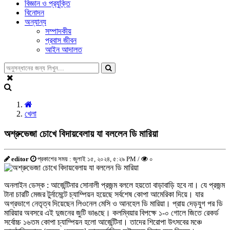
বিজ্ঞান ও প্রযুক্তি
বিনোদন
অন্যান্য
সম্পাদকীয়
প্রবাস জীবন
আইন আদালত
খেলা
অশ্রুভেজা চোখে বিদায়বেলায় যা বললেন ডি মারিয়া
editor
প্রকাশের সময় : জুলাই ১৫, ২০২৪, ৫:২৯ PM /
০
অনলাইন ডেস্ক : আর্জেন্টিনার সোনালী প্রজন্ম বললে হয়তো বাড়াবাড়ি হবে না। যে প্রজন্ম
টানা চারটি মেজর টুর্নামেন্টে চ্যাম্পিয়ন হয়েছে সর্বশেষ কোপা আমেরিকা দিয়ে। যার
অগ্রভাগে নেতৃত্ব দিয়েছেন লিওনেল মেসি ও আনহেল ডি মারিয়া। প্রায় দেড়যুগ পর ডি
মারিয়ার অবসরে এই দুজনের জুটি ভাঙছে। কলম্বিয়ার বিপক্ষে ১-০ গোলে জিতে রেকর্ড
সর্বোচ্চ ১৬তম কোপা চ্যাম্পিয়ন হলো আর্জেন্টিনা। তাদের শিরোপা উৎসবের মঞ্চে