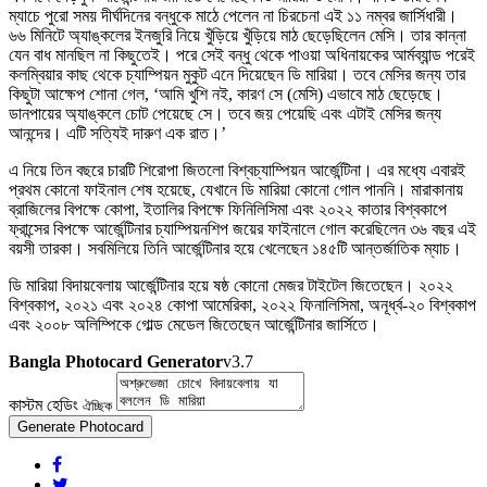
ম্যাচে পুরো সময় দীর্ঘদিনের বন্ধুকে মাঠে পেলেন না চিরচেনা এই ১১ নম্বর জার্সিধারী।
৬৬ মিনিটে অ্যাঙ্কলের ইনজুরি নিয়ে খুঁড়িয়ে খুঁড়িয়ে মাঠ ছেড়েছিলেন মেসি। তার কান্না
যেন বাধ মানছিল না কিছুতেই। পরে সেই বন্ধু থেকে পাওয়া অধিনায়কের আর্মব্যান্ড পরেই
কলম্বিয়ার কাছ থেকে চ্যাম্পিয়ন মুকুট এনে দিয়েছেন ডি মারিয়া। তবে মেসির জন্য তার
কিছুটা আক্ষেপ শোনা গেল, ‘আমি খুশি নই, কারণ সে (মেসি) এভাবে মাঠ ছেড়েছে।
ডানপায়ের অ্যাঙ্কলে চোট পেয়েছে সে। তবে জয় পেয়েছি এবং এটাই মেসির জন্য
আনন্দের। এটি সত্যিই দারুণ এক রাত।’
এ নিয়ে তিন বছরে চারটি শিরোপা জিতলো বিশ্বচ্যাম্পিয়ন আর্জেন্টিনা। এর মধ্যে এবারই
প্রথম কোনো ফাইনাল শেষ হয়েছে, যেখানে ডি মারিয়া কোনো গোল পাননি। মারাকানায়
ব্রাজিলের বিপক্ষে কোপা, ইতালির বিপক্ষে ফিনিলিসিমা এবং ২০২২ কাতার বিশ্বকাপে
ফ্রান্সের বিপক্ষে আর্জেন্টিনার চ্যাম্পিয়নশিপ জয়ের ফাইনালে গোল করেছিলেন ৩৬ বছর এই
বয়সী তারকা। সবমিলিয়ে তিনি আর্জেন্টিনার হয়ে খেলেছেন ১৪৫টি আন্তর্জাতিক ম্যাচ।
ডি মারিয়া বিদায়বেলায় আর্জেন্টিনার হয়ে ষষ্ঠ কোনো মেজর টাইটেল জিতেছেন। ২০২২
বিশ্বকাপ, ২০২১ এবং ২০২৪ কোপা আমেরিকা, ২০২২ ফিনালিসিমা, অনূর্ধ্ব-২০ বিশ্বকাপ
এবং ২০০৮ অলিম্পিকে গোল্ড মেডেল জিতেছেন আর্জেন্টিনার জার্সিতে।
Bangla Photocard Generator
v3.7
কাস্টম হেডিং
ঐচ্ছিক
Generate Photocard