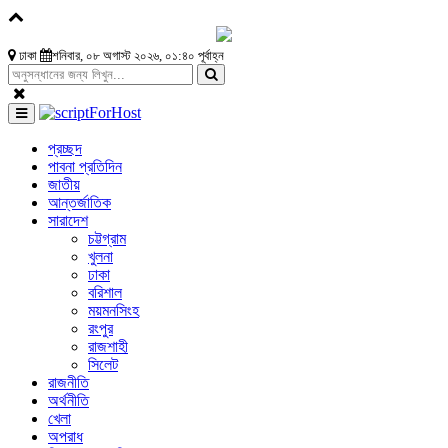
ঢাকা
শনিবার, ০৮ অগাস্ট ২০২৬, ০১:৪০ পূর্বাহ্ন
প্রচ্ছদ
পাবনা প্রতিদিন
জাতীয়
আন্তর্জাতিক
সারাদেশ
চট্টগ্রাম
খুলনা
ঢাকা
বরিশাল
ময়মনসিংহ
রংপুর
রাজশাহী
সিলেট
রাজনীতি
অর্থনীতি
খেলা
অপরাধ