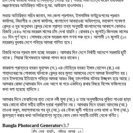
চাঁদ দেখা কমিটির সভায় এ সিদ্ধান্ত নেওয়া হয়। সভায় সভাপতিত্ব করেন ধর্মবিষয়ক
মন্ত্রণালয়ের অতিরিক্ত সচিব মু.আ. আউয়াল হাওলাদার।
সভায় অতিরিক্ত সচিব জানান, সব জেলা প্রশাসন, ইসলামিক ফাউন্ডেশনের প্রধান
কার্যালয়, বিভাগীয় ও জেলা কার্যালয়, বাংলাদেশ আবহাওয়া অধিদপ্তর, মহাকাশ গবেষণা
কেন্দ্র ও দূর অনুধাবন কেন্দ্র থেকে প্রাপ্ত তথ্য অনুযায়ী বাংলাদেশের আকাশে কোথাও
হিজরি ১৪৪৬ সনের মহররম মাসের চাঁদ দেখা যায়নি। রোববার (৭ জুলাই) জিলহজ মাসের
৩০ দিন পূর্ণ হবে। সোমবার থেকে মহররম মাস গণনা শুরু হবে। আগামী ১৭ জুলাই (১০
মহররম) বুধবার দেশে পবিত্র আশুরা পালিত হবে।
হিজরি সনের প্রথম মাস হচ্ছে মহররম। আশুরার দিন দেশে নির্বাহী আদেশে সরকারি ছুটি
থাকে। শিয়ারা বিশেষভাবে আশুরা পালন করে থাকেন।
কারবালা প্রান্তরে হযরত মুহাম্মদ (স.) এর দৌহিত্র হযরত ইমাম হোসেন (রা.) এর
শাহাদতবরণের শোকাবহ ঘটনাকে কেন্দ্র করে মূলত আমাদের দেশে আশুরা উদযাপিত হয়।
তবে ইসলামের ইতিহাসে পবিত্র আশুরা আরও কিছু তাৎপর্যময় ঘটনায় উজ্জ্বল হয়ে আছে।
আশুরার রোজা (আশুরার দিন এবং আগে বা পরে একদিন) রাখার বিষয়ে বিশেষ ফজিলতের
কথা বলা হয়েছে হাদিসে।
আশুরার দিনে ফেরাউনের হাত থেকে নবী মূসা (আ.) ও তার অনুসারীদের মুক্তি পাওয়া ছাড়া
আর কোনো ঘটনা সহীহ হাদীস দ্বারা প্রমাণিত নয়। আশুরার দিনে হযরত আদমের (আ.)
তাওবা কবুল, মহাপ্লাবনের পর নূহ (আ.) এর নৌকা জুদী পর্বতের ওপর থামা ও ঈসা (আ.)
জন্মগ্রহণ করার কথা অনির্ভরযোগ্য সূত্রে কোন কোন সাহাবী-তাবিই থেকে বর্ণিত।
Bangla Photocard Generator
v3.7