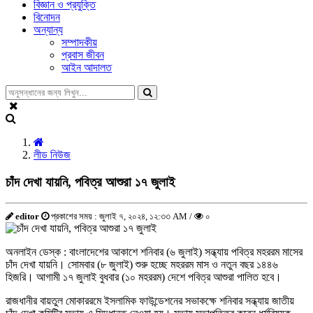
বিজ্ঞান ও প্রযুক্তি
বিনোদন
অন্যান্য
সম্পাদকীয়
প্রবাস জীবন
আইন আদালত
লীড নিউজ
চাঁদ দেখা যায়নি, পবিত্র আশুরা ১৭ জুলাই
editor
প্রকাশের সময় : জুলাই ৭, ২০২৪, ১২:৩৩ AM /
০
অনলাইন ডেস্ক : বাংলাদেশের আকাশে শনিবার (৬ জুলাই) সন্ধ্যায় পবিত্র মহররম মাসের
চাঁদ দেখা যায়নি। সোমবার (৮ জুলাই) শুরু হচ্ছে মহররম মাস ও নতুন বছর ১৪৪৬
হিজরি। আগামী ১৭ জুলাই বুধবার (১০ মহররম) দেশে পবিত্র আশুরা পালিত হবে।
রাজধানীর বায়তুল মোকাররমে ইসলামিক ফাউন্ডেশনের সভাকক্ষে শনিবার সন্ধ্যায় জাতীয়