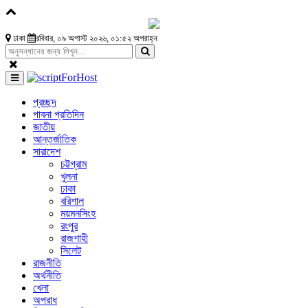
ঢাকা
রবিবার, ০৯ অগাস্ট ২০২৬, ০১:৫২ অপরাহ্ন
প্রচ্ছদ
পাবনা প্রতিদিন
জাতীয়
আন্তর্জাতিক
সারাদেশ
চট্টগ্রাম
খুলনা
ঢাকা
বরিশাল
ময়মনসিংহ
রংপুর
রাজশাহী
সিলেট
রাজনীতি
অর্থনীতি
খেলা
অপরাধ