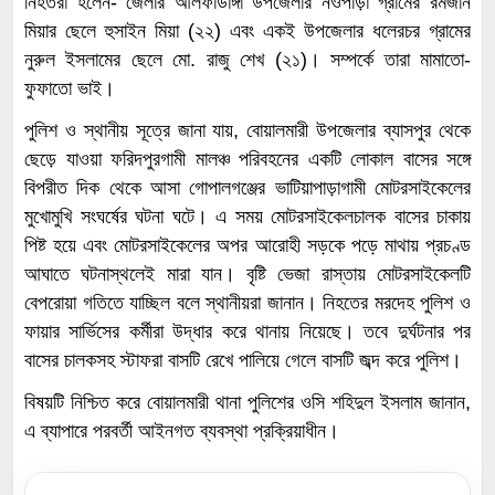
নিহতরা হলেন- জেলার আলফাডাঙ্গা উপজেলার নওপাড়া গ্রামের রমজান
মিয়ার ছেলে হুসাইন মিয়া (২২) এবং একই উপজেলার ধলেরচর গ্রামের
নুরুল ইসলামের ছেলে মো. রাজু শেখ (২১)। সম্পর্কে তারা মামাতো-
ফুফাতো ভাই।
পুলিশ ও স্থানীয় সূত্রে জানা যায়, বোয়ালমারী উপজেলার ব্যাসপুর থেকে
ছেড়ে যাওয়া ফরিদপুরগামী মালঞ্চ পরিবহনের একটি লোকাল বাসের সঙ্গে
বিপরীত দিক থেকে আসা গোপালগঞ্জের ভাটিয়াপাড়াগামী মোটরসাইকেলের
মুখোমুখি সংঘর্ষের ঘটনা ঘটে। এ সময় মোটরসাইকেলচালক বাসের চাকায়
পিষ্ট হয়ে এবং মোটরসাইকেলের অপর আরোহী সড়কে পড়ে মাথায় প্রচণ্ড
আঘাতে ঘটনাস্থলেই মারা যান। বৃষ্টি ভেজা রাস্তায় মোটরসাইকেলটি
বেপরোয়া গতিতে যাচ্ছিল বলে স্থানীয়রা জানান। নিহতের মরদেহ পুলিশ ও
ফায়ার সার্ভিসের কর্মীরা উদ্ধার করে থানায় নিয়েছে। তবে দুর্ঘটনার পর
বাসের চালকসহ স্টাফরা বাসটি রেখে পালিয়ে গেলে বাসটি জব্দ করে পুলিশ।
বিষয়টি নিশ্চিত করে বোয়ালমারী থানা পুলিশের ওসি শহিদুল ইসলাম জানান,
এ ব্যাপারে পরবর্তী আইনগত ব্যবস্থা প্রক্রিয়াধীন।