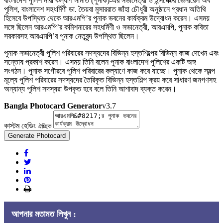
বাংলাদেশ পুলিশ নারী কল্যাণ সমিতি (পুনাক)-এর সভানেত্রী ও ইন্সপেক্টর জেনারেল অব
পুলিশ, বাংলাদেশ সহধর্মিণী ডা. তৈয়বা মুসাররাত জাঁহা চৌধুরী অনুষ্ঠানে প্রধান অতিথি
হিসেবে উপস্থিত থেকে আরএমপি’র পুনাক ভবনের কার্যক্রম উদ্বোধন করেন। এসময়
সঙ্গে ছিলেন আরএমপি’র কমিশনারের সহধর্মিণী ও সভানেত্রী, আরএমপি, পুনাক কবিতা
সরকারসহ আরএমপি’র পুনাক নেতৃবৃন্দ উপস্থিত ছিলেন।
পুনাক সভানেত্রী পুলিশ পরিবারের সদস্যদের বিভিন্ন হস্তশিল্পের বিভিন্ন কাজ দেখেন এবং
সন্তোষ প্রকাশ করেন। এসময় তিনি বলেন পুনাক বাংলাদেশ পুলিশের একটি অঙ্গ
সংগঠন। পুনাক সগৌরবে পুলিশ পরিবারের কল্যাণে কাজ করে যাচ্ছে। পুনাক থেকে স্বল্প
মূল্যে পুলিশ পরিবারের সদস্যদের তৈরিকৃত বিভিন্ন হস্তশিল্প ক্রয় করে সাধারণ জনগণসহ
অন্যান্য পুলিশ সদস্যরা উপকৃত হবে বলে তিনি আশাবাদ ব্যক্ত করেন।
Bangla Photocard Generator
v3.7
কাস্টম হেডিং
ঐচ্ছিক
Generate Photocard
আপনার মতামত লিখুন :