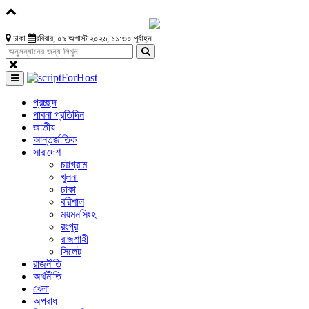
ঢাকা
রবিবার, ০৯ অগাস্ট ২০২৬, ১১:৩০ পূর্বাহ্ন
প্রচ্ছদ
পাবনা প্রতিদিন
জাতীয়
আন্তর্জাতিক
সারাদেশ
চট্টগ্রাম
খুলনা
ঢাকা
বরিশাল
ময়মনসিংহ
রংপুর
রাজশাহী
সিলেট
রাজনীতি
অর্থনীতি
খেলা
অপরাধ