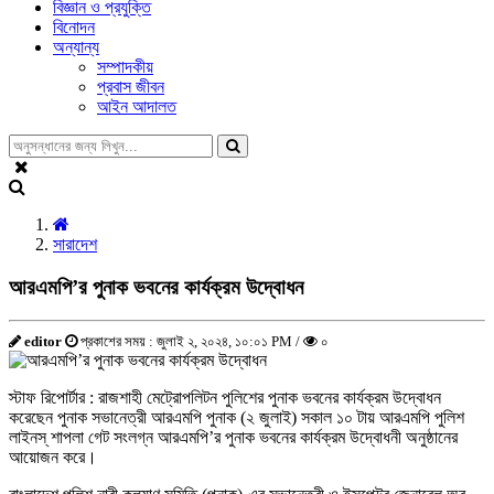
বিজ্ঞান ও প্রযুক্তি
বিনোদন
অন্যান্য
সম্পাদকীয়
প্রবাস জীবন
আইন আদালত
সারাদেশ
আরএমপি’র পুনাক ভবনের কার্যক্রম উদ্বোধন
editor
প্রকাশের সময় : জুলাই ২, ২০২৪, ১০:০১ PM /
০
স্টাফ রিপোর্টার : রাজশাহী মেট্রোপলিটন পুলিশের পুনাক ভবনের কার্যক্রম উদ্বোধন
করেছেন পুনাক সভানেত্রী আরএমপি পুনাক (২ জুলাই) সকাল ১০ টায় আরএমপি পুলিশ
লাইনস্ শাপলা গেট সংলগ্ন আরএমপি’র পুনাক ভবনের কার্যক্রম উদ্বোধনী অনুষ্ঠানের
আয়োজন করে।