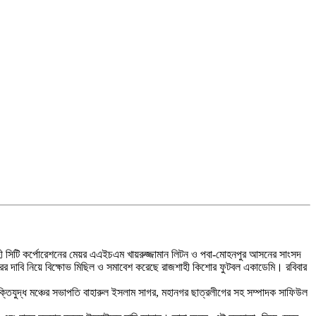
হী সিটি কর্পোরেশনের মেয়র এএইচএম খায়রুজ্জামান লিটন ও পবা-মোহনপুর আসনের সাংসদ
বিচারের দাবি নিয়ে বিক্ষোভ মিছিল ও সমাবেশ করেছে রাজশাহী কিশোর ফুটবল একাডেমি। রবিবার
ক্তিযুদ্ধ মঞ্চের সভাপতি বাহারুল ইসলাম সাগর, মহানগর ছাত্রলীগের সহ সম্পাদক সাফিউল