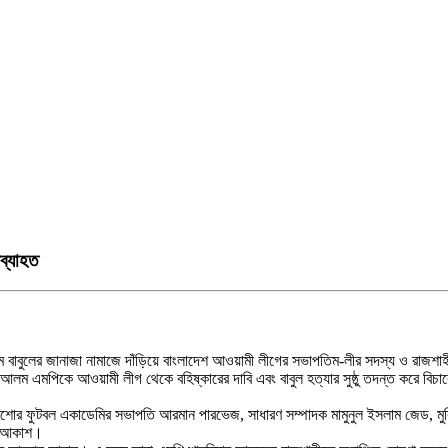
ব্যাহত
ম বাবুলের জানাজা নামাজে দাঁড়িয়ে বাংলাদেশ আওয়ামী লীগের সভাপতিম-লীর সদস্য ও রাজশা
হরিয়ার আলম এমপিকে আওয়ামী লীগ থেকে বহিষ্কারের দাবি এবং বাবুল হত্যার সুষ্ঠু তদন্ত করে 
, কিশোর ফুটবল একাডেমির সভাপতি আরমান পারভেজ, সাধারণ সম্পাদক মামুনুল ইসলাম জেড, মু
ন আকাশ।