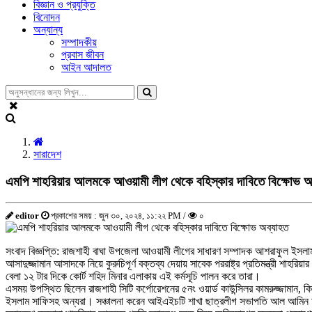
বিজ্ঞান ও প্রযুক্তি
বিনোদন
অন্যান্য
সম্পাদকীয়
প্রবাস জীবন
আইন আদালত
সারাদেশ
এমপি শাহরিয়ার আলমকে আওয়ামী লীগ থেকে বহিস্কার দাবিতে বিক্ষোভ অ
editor
প্রকাশের সময় : জুন ৩০, ২০২৪, ১১:২২ PM /
০
সংবাদ বিজ্ঞপ্তি: রাজশাহী বাঘা উপজেলা আওয়ামী লীগের সাধারণ সম্পাদক আশরাফুল ইসলা
আসাদুজ্জামান আসাদকে নিয়ে কুরুচিপূর্ণ বক্তব্য দেয়ায় সাবেক পররাষ্ট্র প্রতিমন্ত্রী শা
বেলা ১২ টার দিকে কোর্ট শহিদ মিনার এলাকায় এই কর্মসূচি পালন করে তারা।
এসময় উপস্থিত ছিলেন রাজশাহী সিটি কর্পোরেশনের ৫নং ওয়ার্ড কাউন্সিলর কামরুজ্জামান
ইসলাম সাফিসহ অন্যরা। সঞ্চালনা করেন আইএইচটি শাখা ছাত্রলীগ সভাপতি আল আমি