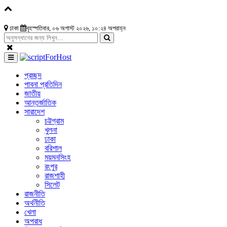
ঢাকা
বৃহস্পতিবার, ০৬ অগাস্ট ২০২৬, ১০:২৪ অপরাহ্ন
প্রচ্ছদ
পাবনা প্রতিদিন
জাতীয়
আন্তর্জাতিক
সারাদেশ
চট্টগ্রাম
খুলনা
ঢাকা
বরিশাল
ময়মনসিংহ
রংপুর
রাজশাহী
সিলেট
রাজনীতি
অর্থনীতি
খেলা
অপরাধ